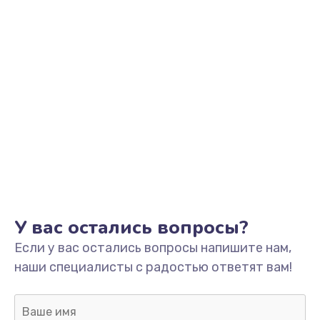
Заказать
Обновление ПО
от 890 руб.
Заказать
Сбор/Разбор
от 1490 руб.
Заказать
Чистка динамика и микрофонов (с разбором)
У вас остались вопросы?
от 1790 руб.
Если у вас остались вопросы напишите нам,
Заказать
наши специалисты с радостью ответят вам!
Замена кнопки Home (домой)
от 890 руб.