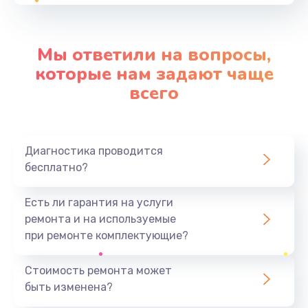
от 3900 руб.
Заказать
Мы ответили на вопросы,
Замена контроллера питания
которые нам задают чаще
от 1490 руб.
всего
Заказать
Замена процессора
Диагностика проводится
от 1800 руб.
бесплатно?
Заказать
Есть ли гарантия на услуги
Ремонт петель крышки
ремонта и на используемые
от 990 руб.
при ремонте комплектующие?
Заказать
Стоимость ремонта может
быть изменена?
Замена экрана
от 1145 руб.