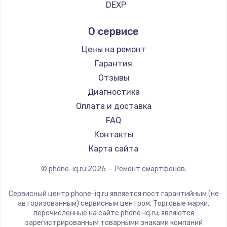
Ремонт смартфонов Tp-Link
Заказать
DEXP
Ремонт смартфонов Hisense
Digma
О сервисе
Замена видеочипа
Ремонт смартфонов Nubia
Ginzzu
от 2745 руб.
Ремонт смартфонов Land Rover
Highscreen
Цены на ремонт
Ремонт смартфонов Acer
Заказать
Irbis
Гарантия
Ремонт смартфонов HP
Kyocera
Отзывы
Замена HDMI
Ремонт смартфонов Poco
LeEco
Диагностика
от 600 руб.
Ремонт смартфонов HTC
OnePlus
Оплата и доставка
Ремонт смартфонов Blackmagic
Заказать
teXet
FAQ
Ремонт смартфонов Nothing
Motorola
Контакты
Замена корпуса
Ремонт смартфонов iQOO
Prestigio
Карта сайта
от 890 руб.
Vertex
© phone-iq.ru
2026
— Ремонт смартфонов.
Заказать
Microsoft
Sharp
Сервисный центр phone-iq.ru является пост гарантийным (не
Замена оперативной памяти
Elephone
авторизованным) сервисным центром. Торговые марки,
от 890 руб.
перечисленные на сайте phone-iq.ru, являются
BlackView
зарегистрированным товарными знаками компаний