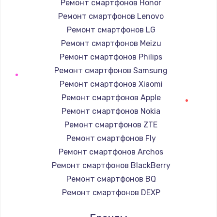
Ремонт смартфонов Honor
Заказать
Ремонт смартфонов Lenovo
Ремонт смартфонов LG
Ремонт подсветки
Ремонт смартфонов Meizu
от 1200 руб.
Ремонт смартфонов Philips
Заказать
Ремонт смартфонов Samsung
Ремонт смартфонов Xiaomi
Чистка от пыли
Ремонт смартфонов Apple
от 990 руб.
Ремонт смартфонов Nokia
Заказать
Ремонт смартфонов ZTE
Ремонт смартфонов Fly
Настройка Wi-Fi
Ремонт смартфонов Archos
от 1030 руб.
Ремонт смартфонов BlackBerry
Заказать
Ремонт смартфонов BQ
Ремонт смартфонов DEXP
Восстановление данных
Ремонт смартфонов Digma
от 990 руб.