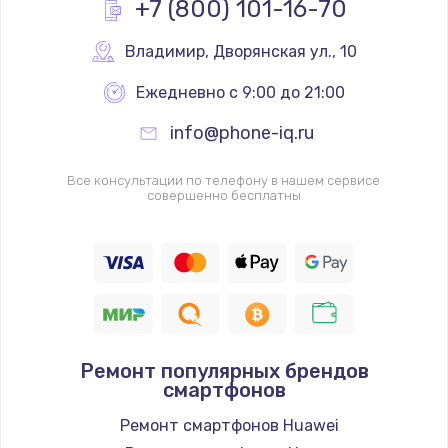
+7 (800) 101-16-70
Заказать
Владимир
,
 Дворянская ул., 10
Замена клавиатуры
Ежедневно с 9:00 до 21:00
от 1190 руб.
info@phone-iq.ru
Заказать
Все консультации по телефону в нашем сервисе
Замена видеокарты
совершенно бесплатны
от 1600 руб.
Заказать
Замена термопасты
от 995 руб.
Заказать
Ремонт популярных брендов
смартфонов
Замена системы охлаждения
Ремонт смартфонов Huawei
от 1500 руб.