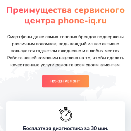
от 1050 руб.
Преимущества сервисного
Заказать
центра phone-iq.ru
Замена основной камеры
от 490 руб.
Смартфоны даже самых топовых брендов подвержены
различным поломкам, ведь каждый из нас активно
Заказать
пользуется гаджетом ежедневно и в любых местах.
Работа нашей компании нацелена на то, чтобы сделать
Замена передней камеры
качественные услуги ремонта всем своим клиентам.
от 490 руб.
Заказать
НУЖЕН РЕМОНТ
Замена полифонического динамика
от 390 руб.
Заказать
Замена антенны
Бесплатная диагностика за 30 мин.