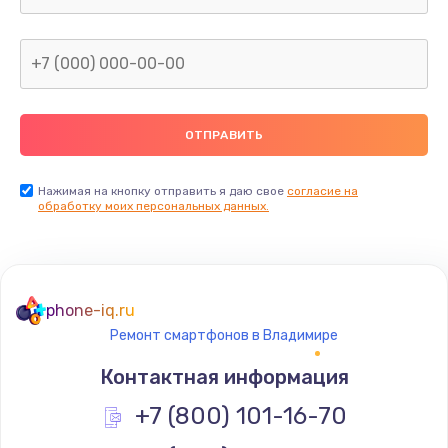
Заказать
Замена сканера отпечатка
от 790 руб.
Заказать
Замена разъема зарядки (питания)
Нажимая на кнопку отправить я даю свое
согласие на
обработку моих персональных данных.
от 390 руб.
Заказать
Замена разъёма наушников (гарнитуры)
phone-iq.ru
от 390 руб.
Ремонт смартфонов в Владимире
Заказать
Контактная информация
Замена элемента
+7 (800) 101-16-70
от 1190 руб.