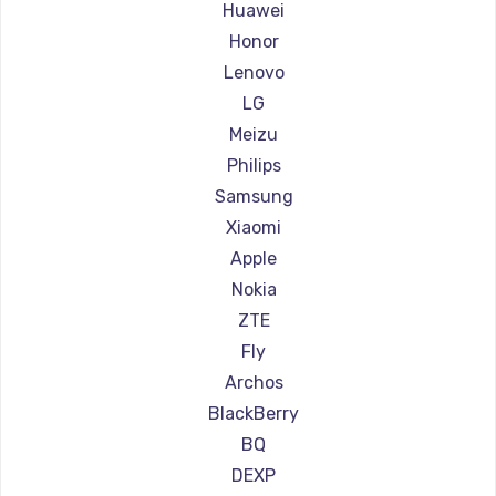
Ремонт смартфонов Highscreen
Huawei
600 руб.
Ремонт смартфонов Irbis
Honor
Заказать
Ремонт смартфонов Kyocera
Lenovo
Ремонт смартфонов LeEco
LG
Ремонт смартфонов OnePlus
Meizu
Ремонт смартфонов teXet
Philips
Ремонт смартфонов Motorola
Samsung
Ремонт смартфонов Prestigio
Xiaomi
Ремонт смартфонов Vertex
Apple
Ремонт смартфонов Microsoft
Nokia
Ремонт смартфонов Sharp
ZTE
Ремонт смартфонов Elephone
Fly
Ремонт смартфонов BlackView
Archos
Ремонт смартфонов Google
BlackBerry
Ремонт смартфонов Vertu
BQ
Ремонт смартфонов Tp-Link
DEXP