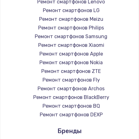
1260 руб.
Ремонт смартфонов Lenovo
Ремонт смартфонов LG
Заказать
Ремонт смартфонов Meizu
Ремонт петель крышки
Ремонт смартфонов Philips
Ремонт смартфонов Samsung
990 руб.
Ремонт смартфонов Xiaomi
Заказать
Ремонт смартфонов Apple
Ремонт смартфонов Nokia
Настройка Wi-Fi
Ремонт смартфонов ZTE
1030 руб.
Ремонт смартфонов Fly
Заказать
Ремонт смартфонов Archos
Ремонт смартфонов BlackBerry
Замена шим-контроллера
Ремонт смартфонов BQ
3900 руб.
Ремонт смартфонов DEXP
Заказать
Ремонт смартфонов Digma
Бренды
Ремонт смартфонов Ginzzu
Замена HDMI