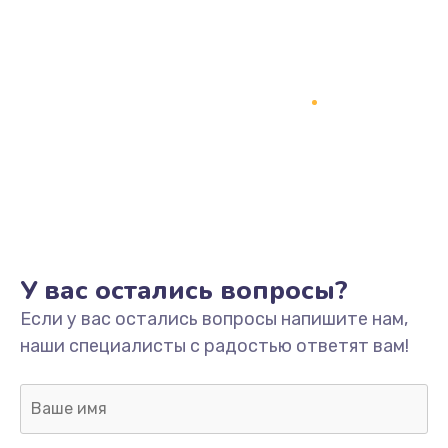
Замена процессора
1800 руб.
Заказать
Замена системы охлаждения
1500 руб.
Заказать
Замена термопасты
У вас остались вопросы?
995 руб.
Если у вас остались вопросы напишите нам,
Заказать
наши специалисты с радостью ответят вам!
Замена шлейфа матрицы
960 руб.