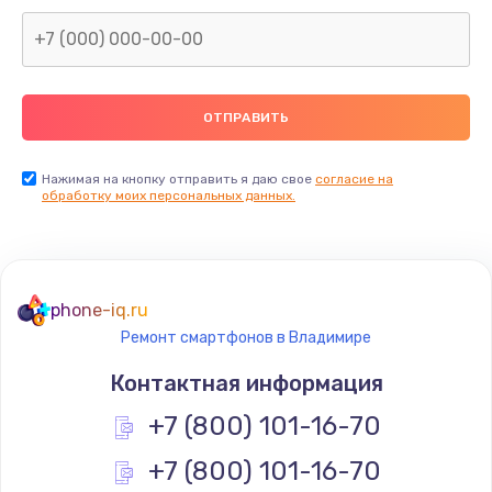
Заказать
Замена северного моста
2600 руб.
Заказать
Нажимая на кнопку отправить я даю свое
согласие на
Замена видеочипа
обработку моих персональных данных.
2745 руб.
Заказать
phone-iq.ru
Ремонт разъема питания
Ремонт смартфонов в Владимире
745 руб.
Контактная информация
Заказать
+7 (800) 101-16-70
Замена видеокарты
+7 (800) 101-16-70
1600 руб.