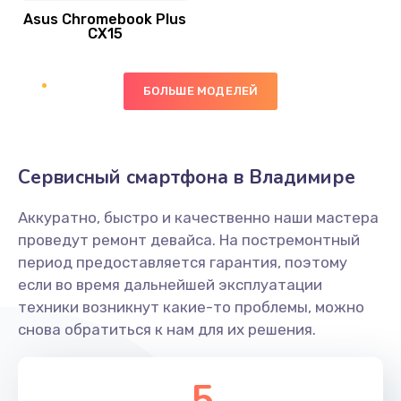
Asus Chromebook Plus
Заказать
CX15
Замена вибромотора
БОЛЬШЕ МОДЕЛЕЙ
890 руб.
Заказать
Замена голосового динамика
Сервисный смартфона в Владимире
490 руб.
Аккуратно, быстро и качественно наши мастера
Заказать
проведут ремонт девайса. На постремонтный
период предоставляется гарантия, поэтому
Замена основной камеры
если во время дальнейшей эксплуатации
490 руб.
техники возникнут какие-то проблемы, можно
снова обратиться к нам для их решения.
Заказать
Замена элемента
5