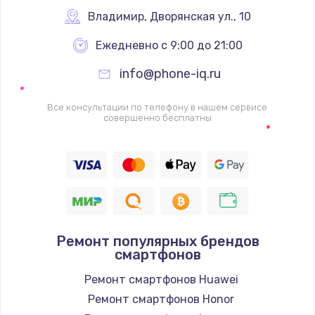
Заказать
Владимир
,
 Дворянская ул., 10
Ежедневно с 9:00 до 21:00
Ремонт цепей питания
2500 руб.
info@phone-iq.ru
Заказать
Все консультации по телефону в нашем сервисе
совершенно бесплатны
Замена жесткого диска
750 руб.
Заказать
Установка драйверов
725 руб.
Ремонт популярных брендов
смартфонов
Заказать
Ремонт смартфонов Huawei
Замена вебкамеры
Ремонт смартфонов Honor