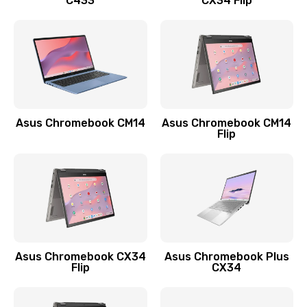
C433
CX34 Flip
Замена сканера отпечатка
790 руб.
Заказать
Замена разъема зарядки (питания)
390 руб.
Asus Chromebook CM14
Asus Chromebook CM14
Flip
Заказать
Замена разъёма наушников (гарнитуры)
390 руб.
Заказать
Замена кнопок громкости
Asus Chromebook CX34
Asus Chromebook Plus
Flip
CX34
390 руб.
Заказать