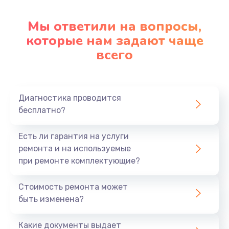
Настройка ОС
1090 руб.
Мы ответили на вопросы,
которые нам задают чаще
Заказать
всего
Ремонт подсветки
1200 руб.
Заказать
Диагностика проводится
бесплатно?
Настройка BIOS
Есть ли гарантия на услуги
930 руб.
ремонта и на используемые
Заказать
при ремонте комплектующие?
Замена SSD
Стоимость ремонта может
1045 руб.
быть изменена?
Заказать
Какие документы выдает