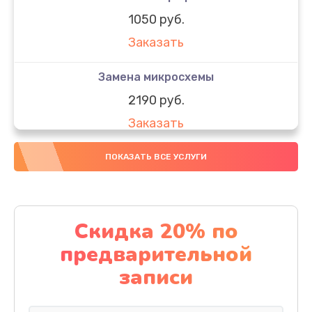
1050 руб.
Заказать
Замена микросхемы
2190 руб.
Заказать
Замена передней камеры
ПОКАЗАТЬ ВСЕ УСЛУГИ
490 руб.
Заказать
Скидка 20% по
Замена полифонического динамика
предварительной
390 руб.
записи
Заказать