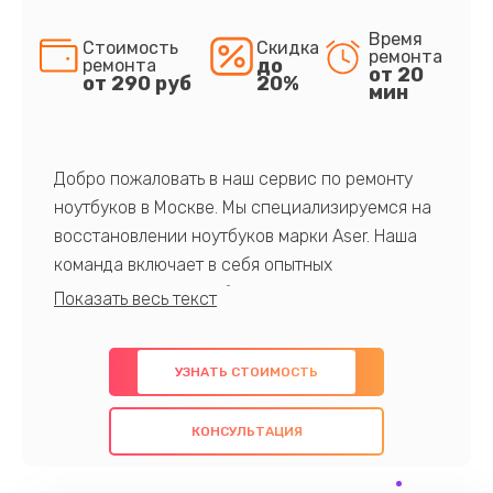
Время
Стоимость
Скидка
ремонта
до
ремонта
от 20
от 290 руб
20%
мин
Добро пожаловать в наш сервис по ремонту
ноутбуков в Москве. Мы специализируемся на
восстановлении ноутбуков марки Aser. Наша
команда включает в себя опытных
профессионалов с обширными знаниями и
многолетним опытом в данной области. Мы
предлагаем быстрый и качественный ремонт с
УЗНАТЬ СТОИМОСТЬ
использованием оригинальных компонентов, а
также гарантируем качество всех
КОНСУЛЬТАЦИЯ
проведенных работ. Наша цель - предоставить
клиентам надежное и профессиональное