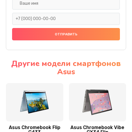
Замена разъема SIM
290 руб.
Заказать
Сбор/Разбор
1490 руб.
Заказать
Другие модели смартфонов
Asus
Чистка динамика и микрофонов (с разбором)
1790 руб.
Заказать
Замена кнопки Home (домой)
890 руб.
Заказать
Asus Chromebook Flip
Asus Chromebook Vibe