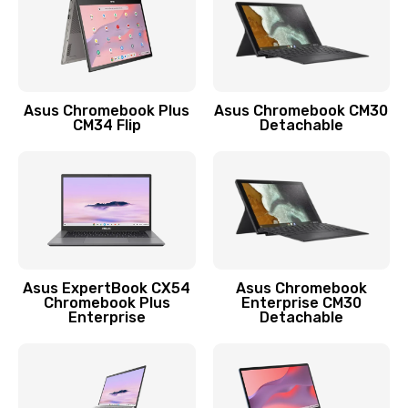
Защита гидрогелевой пленкой
1290 руб.
Заказать
Asus Chromebook Plus
Asus Chromebook CM30
CM34 Flip
Detachable
Замена экрана
1145 руб.
Заказать
Замена аккумулятора
890 руб.
Asus ExpertBook CX54
Asus Chromebook
Chromebook Plus
Enterprise CM30
Заказать
Enterprise
Detachable
Замена задней крышки
490 руб.