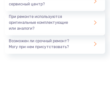
сервисный центр?
Восстановление данных
990 руб.
При ремонте используются
Заказать
оригинальные комплектующие
или аналоги?
Замена USB порта
Возможен ли срочный ремонт?
1060 руб.
Могу при нем присутствовать?
Заказать
Замена звуковой карты
1100 руб.
Заказать
Замена оперативной памяти
890 руб.
Заказать