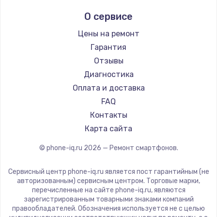
Ремонт смартфонов Hisense
Digma
О сервисе
Ремонт смартфонов Nubia
Ginzzu
Ремонт смартфонов Land Rover
Highscreen
Цены на ремонт
Ремонт смартфонов Acer
Irbis
Гарантия
Ремонт смартфонов HP
Kyocera
Отзывы
Ремонт смартфонов Poco
LeEco
Диагностика
Ремонт смартфонов HTC
OnePlus
Оплата и доставка
Ремонт смартфонов Blackmagic
teXet
FAQ
Ремонт смартфонов Nothing
Motorola
Контакты
Ремонт смартфонов iQOO
Prestigio
Карта сайта
Vertex
© phone-iq.ru
2026
— Ремонт смартфонов.
Microsoft
Sharp
Сервисный центр phone-iq.ru является пост гарантийным (не
Elephone
авторизованным) сервисным центром. Торговые марки,
перечисленные на сайте phone-iq.ru, являются
BlackView
зарегистрированным товарными знаками компаний
Google
правообладателей. Обозначения используется не с целью