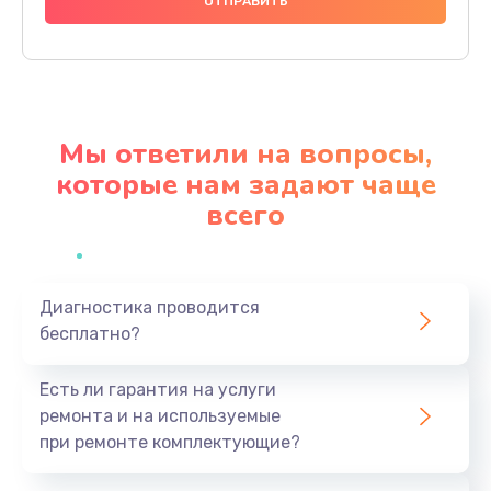
1490 руб.
Заказать
Чистка динамика и микрофонов (с разбором)
1790 руб.
Мы ответили на вопросы,
Заказать
которые нам задают чаще
всего
Замена кнопки Home (домой)
890 руб.
Заказать
Диагностика проводится
бесплатно?
Замена сканера отпечатка
790 руб.
Есть ли гарантия на услуги
Заказать
ремонта и на используемые
при ремонте комплектующие?
Замена разъема зарядки (питания)
390 руб.