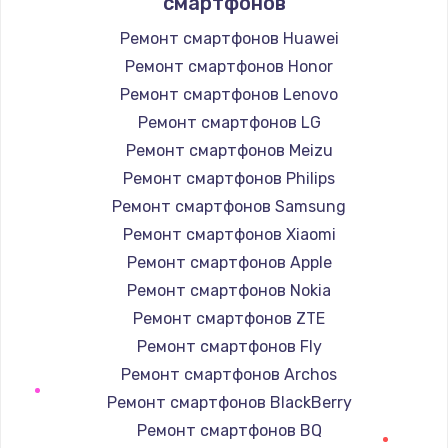
смартфонов
Заказать
Ремонт смартфонов Huawei
Ремонт смартфонов Honor
Замена корпуса
Ремонт смартфонов Lenovo
890 руб.
Ремонт смартфонов LG
Заказать
Ремонт смартфонов Meizu
Замена тачпада
Ремонт смартфонов Philips
1330 руб.
Ремонт смартфонов Samsung
Ремонт смартфонов Xiaomi
Заказать
Ремонт смартфонов Apple
Замена контроллера питания
Ремонт смартфонов Nokia
1490 руб.
Ремонт смартфонов ZTE
Ремонт смартфонов Fly
Заказать
Ремонт смартфонов Archos
Замена южного моста
Ремонт смартфонов BlackBerry
2600 руб.
Ремонт смартфонов BQ