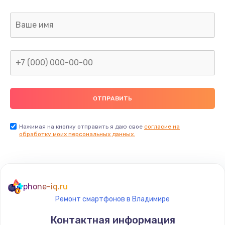
Заказать
Замена датчика приближения
890 руб.
Заказать
Замена антенны
390 руб.
Заказать
Нажимая на кнопку отправить я даю свое
согласие на
обработку моих персональных данных.
Замена вибромотора
890 руб.
Заказать
phone-iq.ru
Ремонт смартфонов в Владимире
Замена голосового динамика
Контактная информация
490 руб.