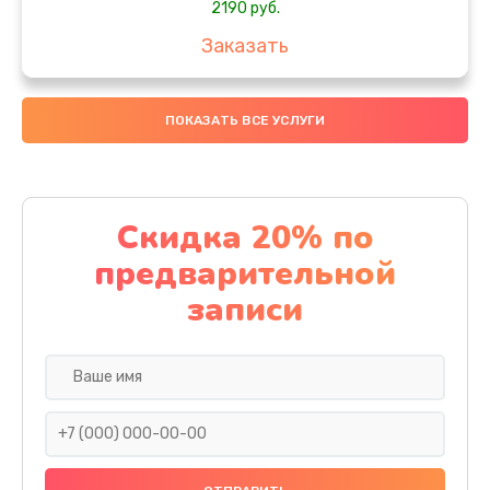
2190 руб.
Заказать
Замена передней камеры
ПОКАЗАТЬ ВСЕ УСЛУГИ
490 руб.
Заказать
Замена полифонического динамика
Скидка 20% по
390 руб.
предварительной
Заказать
записи
Замена разъема SIM
290 руб.
Заказать
Сбор/Разбор