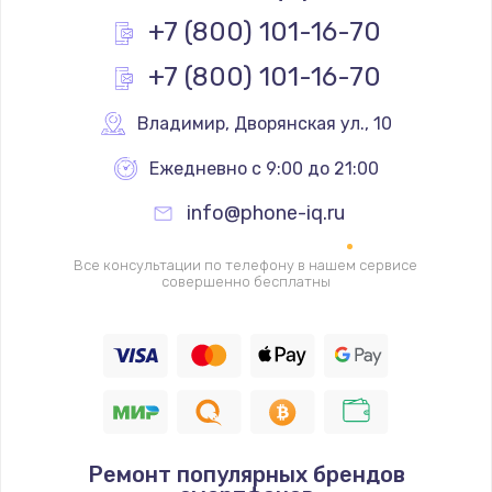
Заказать
+7 (800) 101-16-70
+7 (800) 101-16-70
Замена основной камеры
490 руб.
Владимир
,
 Дворянская ул., 10
Заказать
Ежедневно с 9:00 до 21:00
Замена элемента
info@phone-iq.ru
1190 руб.
Заказать
Все консультации по телефону в нашем сервисе
совершенно бесплатны
Замена материнской платы
1330 руб.
Заказать
Замена клавиатуры
Ремонт популярных брендов
1190 руб.