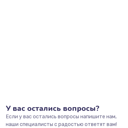
Заказать
Замена аккумулятора
890 руб.
Заказать
Замена задней крышки
490 руб.
Заказать
Обновление ПО
890 руб.
Заказать
У вас остались вопросы?
Если у вас остались вопросы напишите нам,
Замена стекла
наши специалисты с радостью ответят вам!
990 руб.