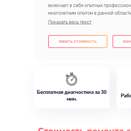
включает в себя опытных профессион
многолетним опытом в данной област
качественный ремонт с использовани
гарантируем качество всех проведенн
клиентам надежное и профессиональн
УЗНАТЬ СТОИМОСТЬ
КОН
потребности наилучшим образом. Не 
сейчас!
Бесплатная диагностика за 30
Рабо
мин.