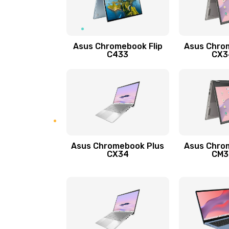
Защита гидрогелевой пленкой
Asus Chromebook Flip
Asus Chro
Замена экрана
C433
CX34
Замена аккумулятора
Замена задней крышки
Обновление ПО
Asus Chromebook Plus
Asus Chro
CX34
CM34
Замена стекла
Замена датчика приближения
Замена антенны