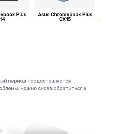
ebook Plus
Asus Chromebook Plus
890 руб.
Заказать
14
CX15
490 руб.
Заказать
490 руб.
Заказать
1190 руб.
Заказать
ный период предоставляется
1330 руб.
Заказать
облемы, можно снова обратиться к
1190 руб.
Заказать
890 руб.
Заказать