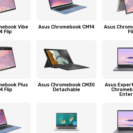
60 мин
2 года
mebook Vibe
Asus Chromebook CM14
Asus Chrom
60 мин
2 года
 Flip
Fl
20 мин
1 год
50 мин
2 года
30 мин
3 года
mebook Plus
Asus Chromebook CM30
Asus Exper
 Flip
Detachable
Chromeb
Enter
20 мин
3 года
60 мин
2 года
60 мин
1 год