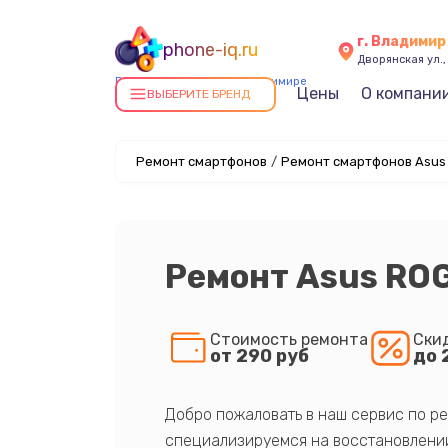
г. Владимир
phone-iq.ru
Дворянская ул.,
Ремонт смартфонов в Владимире
Цены
О компани
ВЫБЕРИТЕ БРЕНД
Ремонт смартфонов
/
Ремонт смартфонов Asus
Ремонт Asus ROG
Стоимость ремонта
Ски
от 290 руб
до 
Добро пожаловать в наш сервис по ре
специализируемся на восстановлении