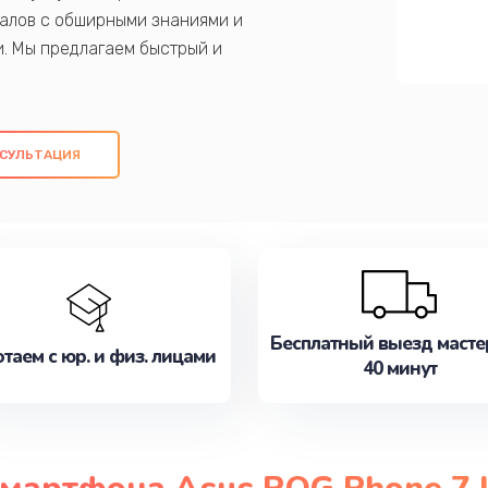
алов с обширными знаниями и
и. Мы предлагаем быстрый и
ем оригинальных компонентов, а также
ых работ. Наша цель - предоставить
ое обслуживание, удовлетворяя их
СУЛЬТАЦИЯ
медлите записаться на ремонт уже
Бесплатный выезд масте
таем с юр. и физ. лицами
40 минут