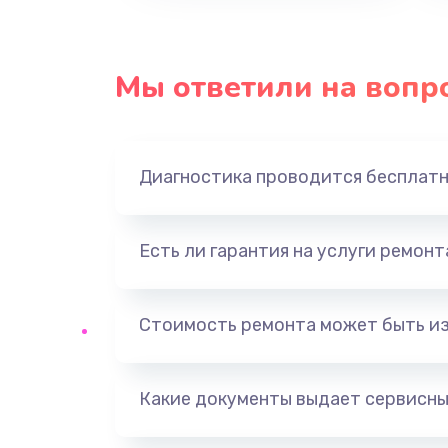
Восстановление данных
Замена USB порта
Мы ответили на вопр
Замена звуковой карты
Диагностика проводится бесплат
Замена оперативной памяти
Замена процессора
Есть ли гарантия на услуги ремон
Замена системы охлаждения
Стоимость ремонта может быть и
Замена термопасты
Какие документы выдает сервисны
Замена шлейфа матрицы