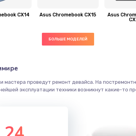
mebook CX14
Asus Chromebook CX15
Asus Chrom
60 мин
2 года
CX
30 мин
3 года
БОЛЬШЕ МОДЕЛЕЙ
20 мин
3 года
имире
60 мин
1 год
ши мастера проведут ремонт девайса. На постремонт
40 мин
2 года
ьнейшей эксплуатации техники возникнут какие-то пр
60 мин
1 год
50 мин
2 года
24