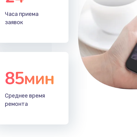
30 мин
1 год
Часа приема
20 мин
1 год
заявок
30 мин
3 года
60 мин
3 года
85мин
20 мин
3 года
40 мин
3 года
Среднее время
ремонта
60 мин
3 года
50 мин
3 года