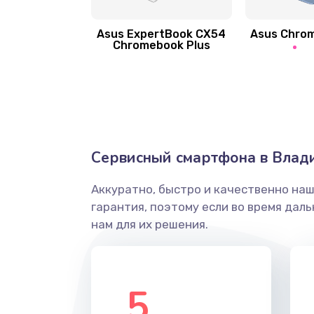
Asus ExpertBook CX54
Asus Chro
Замена вибромотора
Chromebook Plus
Замена голосового динамика
Замена основной камеры
Сервисный смартфона в Влад
Замена элемента
Аккуратно, быстро и качественно на
Замена материнской платы
гарантия, поэтому если во время дал
нам для их решения.
Замена клавиатуры
Замена корпуса
5