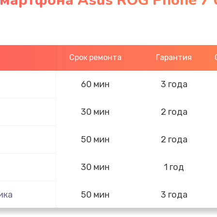
мартфона Asus ROG Phone 7 U
Срок ремонта
Гарантия
60 мин
3 года
30 мин
2 года
50 мин
2 года
30 мин
1 год
ика
50 мин
3 года