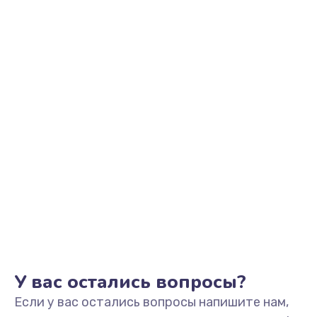
1145 руб.
Заказать
Замена аккумулятора
890 руб.
Заказать
Замена задней крышки
490 руб.
Заказать
Обновление ПО
890 руб.
Заказать
У вас остались вопросы?
Если у вас остались вопросы напишите нам,
Замена стекла