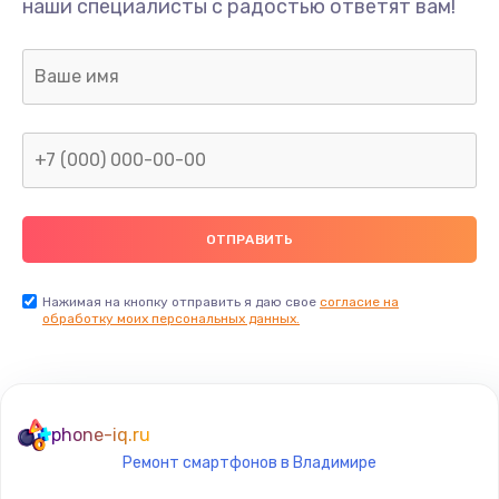
наши специалисты с радостью ответят вам!
990 руб.
Заказать
Замена датчика приближения
890 руб.
Заказать
Замена антенны
390 руб.
Заказать
Нажимая на кнопку отправить я даю свое
согласие на
обработку моих персональных данных.
Замена вибромотора
890 руб.
Заказать
phone-iq.ru
Ремонт смартфонов в Владимире
Замена голосового динамика