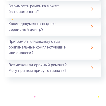
390 руб.
Стоимость ремонта может
быть изменена?
Заказать
Какие документы выдает
Замена разъёма наушников (гарнитуры)
сервисный центр?
390 руб.
Заказать
При ремонте используются
оригинальные комплектующие
Замена кнопок громкости
или аналоги?
390 руб.
Заказать
Возможен ли срочный ремонт?
Могу при нем присутствовать?
Защита гидрогелевой пленкой
1290 руб.
Заказать
Замена экрана