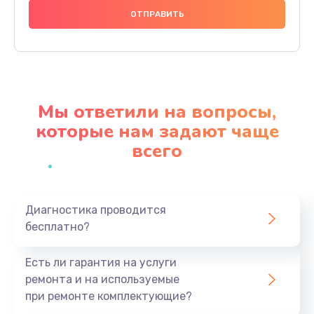
1490 руб.
Заказать
Чистка динамика и микрофонов (с разбором)
1790 руб.
Мы ответили на вопросы,
Заказать
которые нам задают чаще
всего
Замена кнопки Home (домой)
890 руб.
Заказать
Диагностика проводится
бесплатно?
Замена сканера отпечатка
790 руб.
Есть ли гарантия на услуги
Заказать
ремонта и на используемые
при ремонте комплектующие?
Замена разъема зарядки (питания)