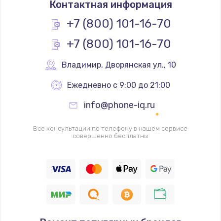
Контактная информация
490 руб.
Заказать
+7 (800) 101-16-70
+7 (800) 101-16-70
Замена основной камеры
490 руб.
Владимир
,
 Дворянская ул., 10
Заказать
Ежедневно с 9:00 до 21:00
Замена элемента
info@phone-iq.ru
1190 руб.
Заказать
Все консультации по телефону в нашем сервисе
совершенно бесплатны
Замена материнской платы
1330 руб.
Заказать
Замена клавиатуры