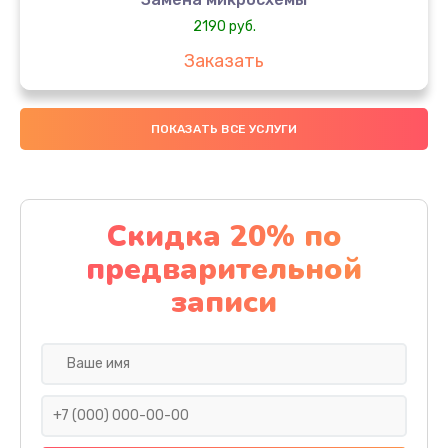
2190 руб.
Заказать
Замена передней камеры
ПОКАЗАТЬ ВСЕ УСЛУГИ
490 руб.
Заказать
Замена полифонического динамика
Скидка 20% по
390 руб.
предварительной
Заказать
записи
Замена разъема SIM
290 руб.
Заказать
Сбор/Разбор