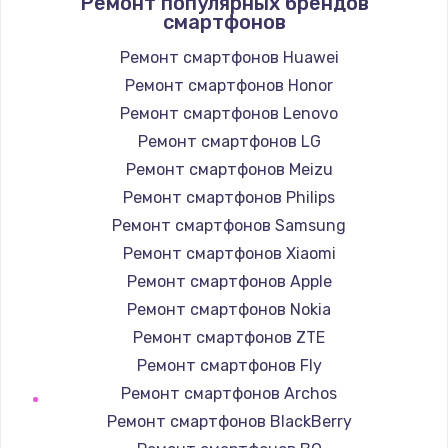
Ремонт популярных брендов
1190 руб.
смартфонов
Заказать
Ремонт смартфонов Huawei
Ремонт смартфонов Honor
Замена корпуса
Ремонт смартфонов Lenovo
890 руб.
Ремонт смартфонов LG
Заказать
Ремонт смартфонов Meizu
Замена тачпада
Ремонт смартфонов Philips
1330 руб.
Ремонт смартфонов Samsung
Ремонт смартфонов Xiaomi
Заказать
Ремонт смартфонов Apple
Замена контроллера питания
Ремонт смартфонов Nokia
1490 руб.
Ремонт смартфонов ZTE
Ремонт смартфонов Fly
Заказать
Ремонт смартфонов Archos
Замена южного моста
Ремонт смартфонов BlackBerry
2600 руб.