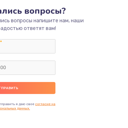
ать
тались вопросы?
лись вопросы напишите нам, наши
ать
радостью ответят вам!
ать
ать
ать
ать
ать
тправить я даю свое
согласие на
ональных данных.
ать