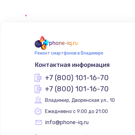
Чистка от пыли
Настройка ОС
Ремонт подсветки
phone-iq.ru
Ремонт смартфонов в Владимире
Настройка BIOS
Контактная информация
Замена SSD
+7 (800) 101-16-70
+7 (800) 101-16-70
Восстановление данных
Владимир
,
 Дворянская ул., 10
Замена USB порта
Ежедневно с 9:00 до 21:00
info@phone-iq.ru
Замена звуковой карты