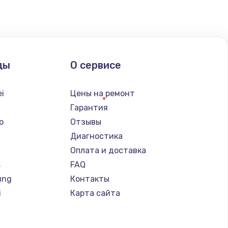
ать
ать
ды
О сервисе
ать
i
Цены на ремонт
ать
Гарантия
o
Отзывы
ать
Диагностика
Оплата и доставка
ать
s
FAQ
ung
Контакты
ать
i
Карта сайта
ать