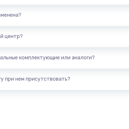
890 руб.
Заказ
зменена?
490 руб.
Заказ
890 руб.
Заказ
й центр?
990 руб.
Заказ
альные комплектующие или аналоги?
890 руб.
Заказ
у при нем присутствовать?
390 руб.
Заказ
890 руб.
Заказ
490 руб.
Заказ