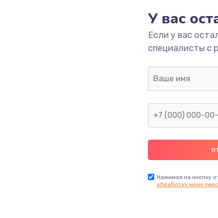
490 руб.
Заказ
У вас ос
Если у вас оста
1190 руб.
Заказ
специалисты с 
1330 руб.
Заказ
1190 руб.
Заказ
890 руб.
Заказ
1330 руб.
Заказ
1490 руб.
Заказ
Нажимая на кнопку о
обработку моих перс
2600 руб.
Заказ