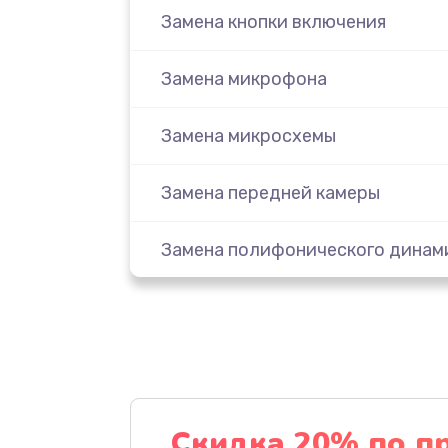
Замена кнопки включения
Замена микрофона
Замена микросхемы
Замена передней камеры
Замена полифонического динам
Замена разъема SIM
Сбор/Разбор
Чистка динамика и микрофонов 
Скидка 20% по п
разбором)