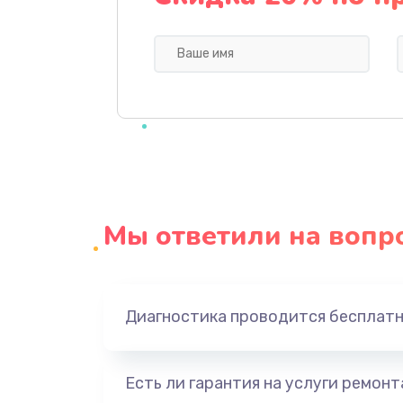
Замена кнопки Home (домой)
Замена сканера отпечатка
Замена разъема зарядки (питани
Замена разъёма наушников (гар
Мы ответили на вопр
Замена кнопок громкости
Защита гидрогелевой пленкой
Диагностика проводится бесплат
Замена экрана
Есть ли гарантия на услуги ремон