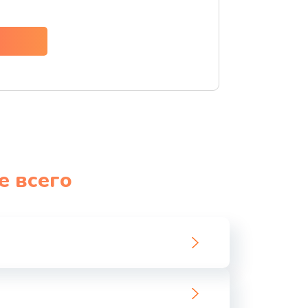
ать
ать
ать
ать
е всего
ать
ать
ать