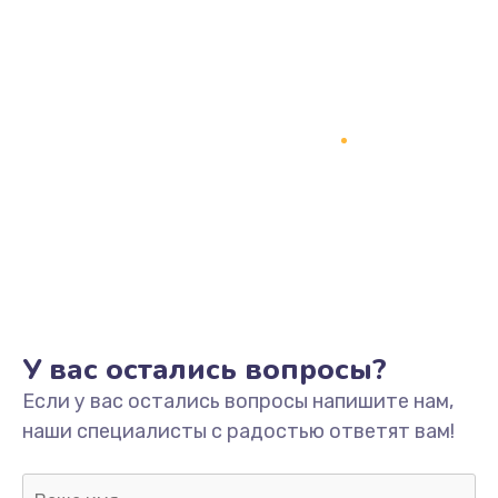
Заказать
Замена процессора
1800 руб.
Заказать
Замена системы охлаждения
1500 руб.
Заказать
Замена термопасты
У вас остались вопросы?
995 руб.
Если у вас остались вопросы напишите нам,
Заказать
наши специалисты с радостью ответят вам!
Замена шлейфа матрицы