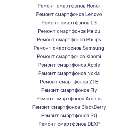
Замена вебкамеры
Ремонт смартфонов Honor
1260 руб.
Ремонт смартфонов Lenovo
Ремонт смартфонов LG
Заказать
Ремонт смартфонов Meizu
Ремонт петель крышки
Ремонт смартфонов Philips
Ремонт смартфонов Samsung
990 руб.
Ремонт смартфонов Xiaomi
Заказать
Ремонт смартфонов Apple
Ремонт смартфонов Nokia
Настройка Wi-Fi
Ремонт смартфонов ZTE
1030 руб.
Ремонт смартфонов Fly
Заказать
Ремонт смартфонов Archos
Ремонт смартфонов BlackBerry
Замена шим-контроллера
Ремонт смартфонов BQ
3900 руб.
Ремонт смартфонов DEXP
Заказать
Ремонт смартфонов Digma