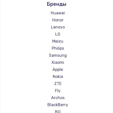
Бренды
Ремонт смартфонов Ginzzu
Замена HDMI
Ремонт смартфонов Highscreen
Huawei
600 руб.
Ремонт смартфонов Irbis
Honor
Заказать
Ремонт смартфонов Kyocera
Lenovo
Ремонт смартфонов LeEco
LG
Ремонт смартфонов OnePlus
Meizu
Ремонт смартфонов teXet
Philips
Ремонт смартфонов Motorola
Samsung
Ремонт смартфонов Prestigio
Xiaomi
Ремонт смартфонов Vertex
Apple
Ремонт смартфонов Microsoft
Nokia
Ремонт смартфонов Sharp
ZTE
Ремонт смартфонов Elephone
Fly
Ремонт смартфонов BlackView
Archos
Ремонт смартфонов Google
BlackBerry
Ремонт смартфонов Vertu
BQ