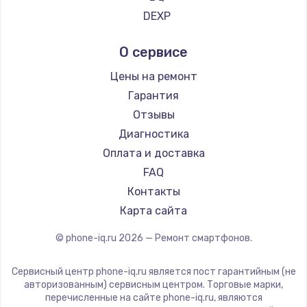
Ремонт смартфонов Tp-Link
DEXP
Ремонт смартфонов Hisense
Digma
О сервисе
Ремонт смартфонов Nubia
Ginzzu
Ремонт смартфонов Land Rover
Highscreen
Цены на ремонт
Ремонт смартфонов Acer
Irbis
Гарантия
Ремонт смартфонов HP
Kyocera
Отзывы
Ремонт смартфонов Poco
LeEco
Диагностика
Ремонт смартфонов HTC
OnePlus
Оплата и доставка
Ремонт смартфонов Blackmagic
teXet
FAQ
Ремонт смартфонов Nothing
Motorola
Контакты
Ремонт смартфонов iQOO
Prestigio
Карта сайта
Vertex
© phone-iq.ru
2026
— Ремонт смартфонов.
Microsoft
Sharp
Сервисный центр phone-iq.ru является пост гарантийным (не
Elephone
авторизованным) сервисным центром. Торговые марки,
перечисленные на сайте phone-iq.ru, являются
BlackView