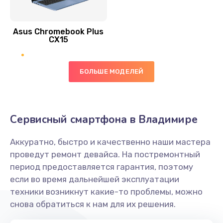
390 руб.
Asus Chromebook Plus
Заказать
CX15
Замена вибромотора
БОЛЬШЕ МОДЕЛЕЙ
890 руб.
Заказать
Замена голосового динамика
Сервисный смартфона в Владимире
490 руб.
Аккуратно, быстро и качественно наши мастера
Заказать
проведут ремонт девайса. На постремонтный
период предоставляется гарантия, поэтому
Замена основной камеры
если во время дальнейшей эксплуатации
490 руб.
техники возникнут какие-то проблемы, можно
снова обратиться к нам для их решения.
Заказать