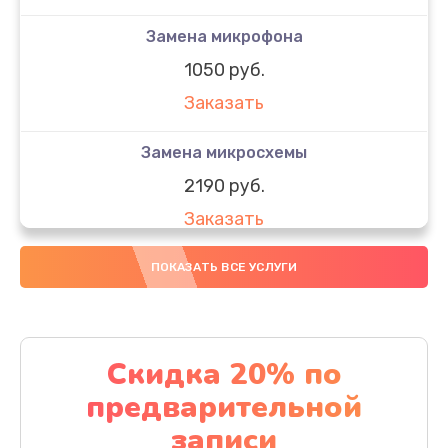
Замена микрофона
1050 руб.
Заказать
Замена микросхемы
2190 руб.
Заказать
Замена передней камеры
ПОКАЗАТЬ ВСЕ УСЛУГИ
490 руб.
Заказать
Скидка 20% по
Замена полифонического динамика
предварительной
390 руб.
записи