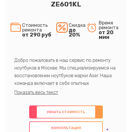
ZE601KL
Время
Стоимость
Скидка
ремонта
до
ремонта
от 20
от 290 руб
20%
мин
Добро пожаловать в наш сервис по ремонту
ноутбуков в Москве. Мы специализируемся на
восстановлении ноутбуков марки Aser. Наша
команда включает в себя опытных
профессионалов с обширными знаниями и
многолетним опытом в данной области. Мы
предлагаем быстрый и качественный ремонт с
УЗНАТЬ СТОИМОСТЬ
использованием оригинальных компонентов, а
также гарантируем качество всех
КОНСУЛЬТАЦИЯ
проведенных работ. Наша цель - предоставить