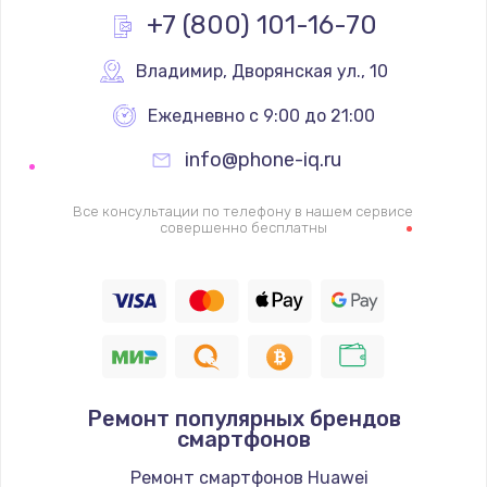
+7 (800) 101-16-70
1600 руб.
Заказать
Владимир
,
 Дворянская ул., 10
Ежедневно с 9:00 до 21:00
Ремонт цепей питания
2500 руб.
info@phone-iq.ru
Заказать
Все консультации по телефону в нашем сервисе
совершенно бесплатны
Замена жесткого диска
750 руб.
Заказать
Установка драйверов
725 руб.
Ремонт популярных брендов
смартфонов
Заказать
Ремонт смартфонов Huawei