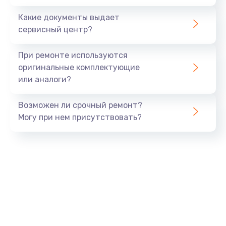
Заказать
Какие документы выдает
сервисный центр?
Восстановление данных
990 руб.
При ремонте используются
Заказать
оригинальные комплектующие
или аналоги?
Замена USB порта
Возможен ли срочный ремонт?
1060 руб.
Могу при нем присутствовать?
Заказать
Замена звуковой карты
1100 руб.
Заказать
Замена оперативной памяти
890 руб.