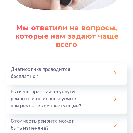
Настройка ОС
1090 руб.
Мы ответили на вопросы,
которые нам задают чаще
Заказать
всего
Ремонт подсветки
1200 руб.
Заказать
Диагностика проводится
бесплатно?
Настройка BIOS
Есть ли гарантия на услуги
930 руб.
ремонта и на используемые
Заказать
при ремонте комплектующие?
Замена SSD
Стоимость ремонта может
1045 руб.
быть изменена?