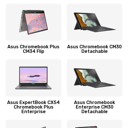
390 руб.
Заказать
Защита гидрогелевой пленкой
1290 руб.
Заказать
Asus Chromebook Plus
Asus Chromebook CM30
CM34 Flip
Detachable
Замена экрана
1145 руб.
Заказать
Замена аккумулятора
890 руб.
Asus ExpertBook CX54
Asus Chromebook
Chromebook Plus
Enterprise CM30
Заказать
Enterprise
Detachable
Замена задней крышки