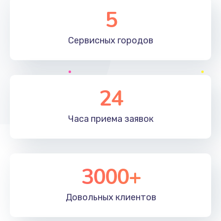
Замена элемента
5
1190 руб.
Сервисных
городов
Заказать
Замена материнской платы
1330 руб.
24
Заказать
Часа приема
заявок
Замена клавиатуры
1190 руб.
Заказать
3000+
Замена корпуса
890 руб.
Довольных
клиентов
Заказать