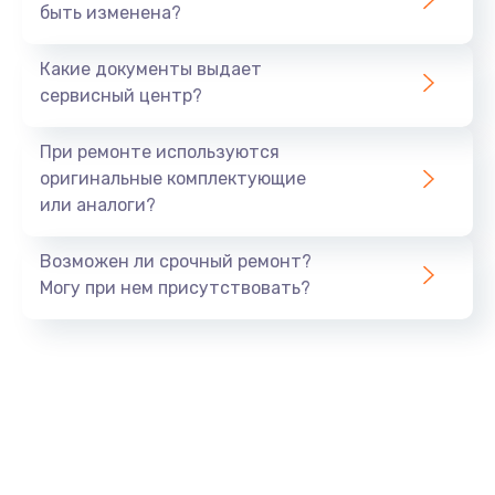
1045 руб.
быть изменена?
Заказать
Какие документы выдает
сервисный центр?
Восстановление данных
990 руб.
При ремонте используются
Заказать
оригинальные комплектующие
или аналоги?
Замена USB порта
Возможен ли срочный ремонт?
1060 руб.
Могу при нем присутствовать?
Заказать
Замена звуковой карты
1100 руб.
Заказать
Замена оперативной памяти