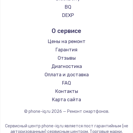
Ремонт смартфонов Vertu
BQ
Ремонт смартфонов Tp-Link
DEXP
Ремонт смартфонов Hisense
Digma
О сервисе
Ремонт смартфонов Nubia
Ginzzu
Ремонт смартфонов Land Rover
Highscreen
Цены на ремонт
Ремонт смартфонов Acer
Irbis
Гарантия
Ремонт смартфонов HP
Kyocera
Отзывы
Ремонт смартфонов Poco
LeEco
Диагностика
Ремонт смартфонов HTC
OnePlus
Оплата и доставка
Ремонт смартфонов Blackmagic
teXet
FAQ
Ремонт смартфонов Nothing
Motorola
Контакты
Ремонт смартфонов iQOO
Prestigio
Карта сайта
Vertex
© phone-iq.ru
2026
— Ремонт смартфонов.
Microsoft
Sharp
Сервисный центр phone-iq.ru является пост гарантийным (не
Elephone
авторизованным) сервисным центром. Торговые марки,