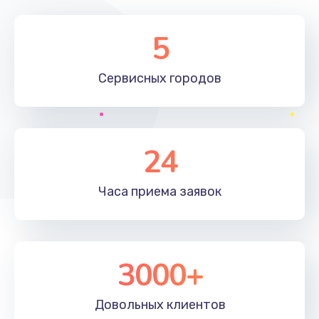
Замена элемента
5
1190 руб.
Сервисных
городов
Заказать
Замена материнской платы
1330 руб.
24
Заказать
Часа приема
заявок
Замена клавиатуры
1190 руб.
Заказать
3000+
Замена корпуса
890 руб.
Довольных
клиентов