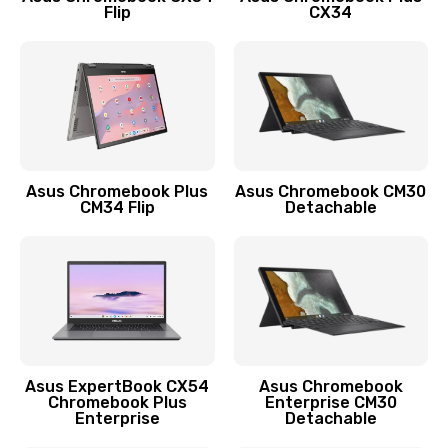
Flip
CX34
390 руб.
Заказать
Защита гидрогелевой пленкой
1290 руб.
Заказать
Asus Chromebook Plus
Asus Chromebook CM30
CM34 Flip
Detachable
Замена экрана
1145 руб.
Заказать
Замена аккумулятора
890 руб.
Asus ExpertBook CX54
Asus Chromebook
Chromebook Plus
Enterprise CM30
Заказать
Enterprise
Detachable