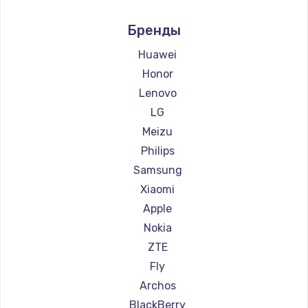
Заказать
Ремонт смартфонов Digma
Бренды
Ремонт смартфонов Ginzzu
Замена HDMI
Ремонт смартфонов Highscreen
Huawei
600 руб.
Ремонт смартфонов Irbis
Honor
Заказать
Ремонт смартфонов Kyocera
Lenovo
Ремонт смартфонов LeEco
LG
Ремонт смартфонов OnePlus
Meizu
Ремонт смартфонов teXet
Philips
Ремонт смартфонов Motorola
Samsung
Ремонт смартфонов Prestigio
Xiaomi
Ремонт смартфонов Vertex
Apple
Ремонт смартфонов Microsoft
Nokia
Ремонт смартфонов Sharp
ZTE
Ремонт смартфонов Elephone
Fly
Ремонт смартфонов BlackView
Archos
Ремонт смартфонов Google
BlackBerry