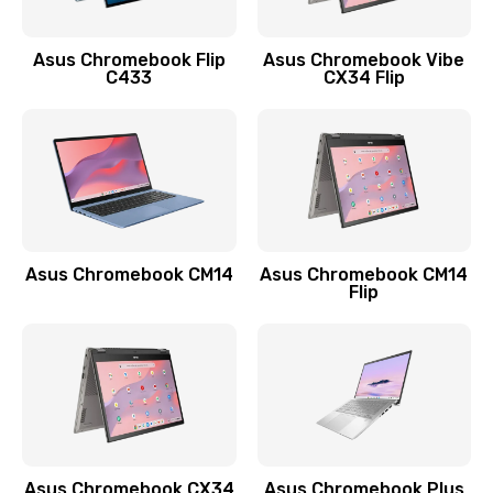
890 руб.
Заказать
Asus Chromebook Flip
Asus Chromebook Vibe
C433
CX34 Flip
Замена сканера отпечатка
790 руб.
Заказать
Замена разъема зарядки (питания)
390 руб.
Asus Chromebook CM14
Asus Chromebook CM14
Flip
Заказать
Замена разъёма наушников (гарнитуры)
390 руб.
Заказать
Замена кнопок громкости
Asus Chromebook CX34
Asus Chromebook Plus