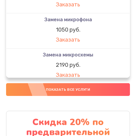
Заказать
Замена микрофона
1050 руб.
Заказать
Замена микросхемы
2190 руб.
Заказать
Замена передней камеры
ПОКАЗАТЬ ВСЕ УСЛУГИ
490 руб.
Заказать
Скидка 20% по
Замена полифонического динамика
предварительной
390 руб.