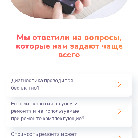
Заказать
Настройка ОС
1090 руб.
Мы ответили на вопросы,
которые нам задают чаще
Заказать
всего
Ремонт подсветки
1200 руб.
Заказать
Диагностика проводится
бесплатно?
Настройка BIOS
Есть ли гарантия на услуги
930 руб.
ремонта и на используемые
Заказать
при ремонте комплектующие?
Замена SSD
Стоимость ремонта может