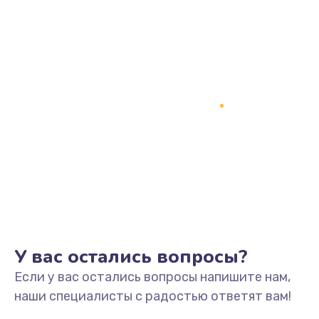
890 руб.
Заказать
Замена процессора
1800 руб.
Заказать
Замена системы охлаждения
1500 руб.
Заказать
Замена термопасты
У вас остались вопросы?
995 руб.
Если у вас остались вопросы напишите нам,
Заказать
наши специалисты с радостью ответят вам!