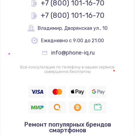
+7 (800) 101-16-70
Замена видеокарты
+7 (800) 101-16-70
1600 руб.
Заказать
Владимир
,
 Дворянская ул., 10
Ежедневно с 9:00 до 21:00
Ремонт цепей питания
2500 руб.
info@phone-iq.ru
Заказать
Все консультации по телефону в нашем сервисе
совершенно бесплатны
Замена жесткого диска
750 руб.
Заказать
Установка драйверов
725 руб.
Ремонт популярных брендов
смартфонов
Заказать