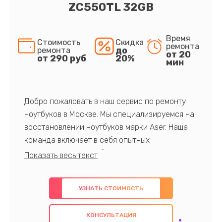
ZC550TL 32GB
Время
Стоимость
Скидка
ремонта
до
ремонта
от 20
от 290 руб
20%
мин
Добро пожаловать в наш сервис по ремонту
ноутбуков в Москве. Мы специализируемся на
восстановлении ноутбуков марки Aser. Наша
команда включает в себя опытных
профессионалов с обширными знаниями и
многолетним опытом в данной области. Мы
предлагаем быстрый и качественный ремонт с
УЗНАТЬ СТОИМОСТЬ
использованием оригинальных компонентов, а
также гарантируем качество всех
КОНСУЛЬТАЦИЯ
проведенных работ. Наша цель - предоставить