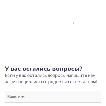
Замена процессора
1800 руб.
Заказать
Замена системы охлаждения
1500 руб.
Заказать
Замена термопасты
У вас остались вопросы?
995 руб.
Если у вас остались вопросы напишите нам,
Заказать
наши специалисты с радостью ответят вам!
Замена шлейфа матрицы
960 руб.