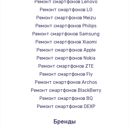
1260 руб.
Ремонт смартфонов Lenovo
Ремонт смартфонов LG
Заказать
Ремонт смартфонов Meizu
Ремонт петель крышки
Ремонт смартфонов Philips
Ремонт смартфонов Samsung
990 руб.
Ремонт смартфонов Xiaomi
Заказать
Ремонт смартфонов Apple
Ремонт смартфонов Nokia
Настройка Wi-Fi
Ремонт смартфонов ZTE
1030 руб.
Ремонт смартфонов Fly
Заказать
Ремонт смартфонов Archos
Ремонт смартфонов BlackBerry
Замена шим-контроллера
Ремонт смартфонов BQ
3900 руб.
Ремонт смартфонов DEXP
Заказать
Ремонт смартфонов Digma
Бренды
Ремонт смартфонов Ginzzu
Замена HDMI