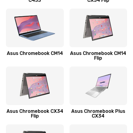
C433
CX34 Flip
Замена сканера отпечатка
790 руб.
Заказать
Замена разъема зарядки (питания)
390 руб.
Asus Chromebook CM14
Asus Chromebook CM14
Flip
Заказать
Замена разъёма наушников (гарнитуры)
390 руб.
Заказать
Замена кнопок громкости
Asus Chromebook CX34
Asus Chromebook Plus
Flip
CX34
390 руб.
Заказать