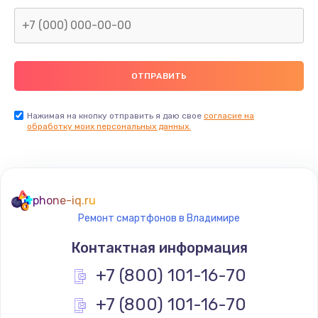
Заказать
Замена северного моста
2600 руб.
Заказать
Нажимая на кнопку отправить я даю свое
согласие на
Замена видеочипа
обработку моих персональных данных.
2745 руб.
Заказать
phone-iq.ru
Ремонт разъема питания
Ремонт смартфонов в Владимире
745 руб.
Контактная информация
Заказать
+7 (800) 101-16-70
Замена видеокарты
+7 (800) 101-16-70
1600 руб.