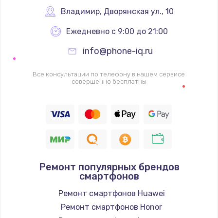
Заказать
Владимир
,
 Дворянская ул., 10
Ежедневно с 9:00 до 21:00
Ремонт цепей питания
2500 руб.
info@phone-iq.ru
Заказать
Все консультации по телефону в нашем сервисе
совершенно бесплатны
Замена жесткого диска
750 руб.
Заказать
Установка драйверов
725 руб.
Ремонт популярных брендов
смартфонов
Заказать
Ремонт смартфонов Huawei
Замена вебкамеры
Ремонт смартфонов Honor