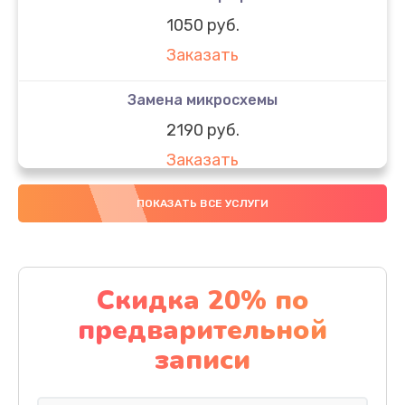
1050 руб.
Заказать
Замена микросхемы
2190 руб.
Заказать
Замена передней камеры
ПОКАЗАТЬ ВСЕ УСЛУГИ
490 руб.
Заказать
Скидка 20% по
Замена полифонического динамика
предварительной
390 руб.
записи
Заказать