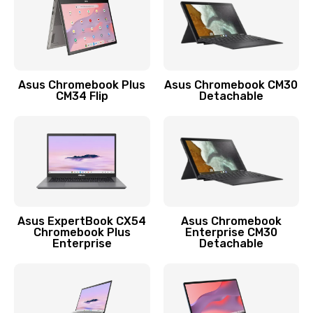
Защита гидрогелевой пленкой
1290 руб.
Заказать
Asus Chromebook Plus
Asus Chromebook CM30
CM34 Flip
Detachable
Замена экрана
1145 руб.
Заказать
Замена аккумулятора
890 руб.
Asus ExpertBook CX54
Asus Chromebook
Chromebook Plus
Enterprise CM30
Заказать
Enterprise
Detachable
Замена задней крышки
490 руб.