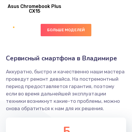
Asus Chromebook Plus
Заказать
CX15
Замена вибромотора
БОЛЬШЕ МОДЕЛЕЙ
890 руб.
Заказать
Замена голосового динамика
Сервисный смартфона в Владимире
490 руб.
Аккуратно, быстро и качественно наши мастера
Заказать
проведут ремонт девайса. На постремонтный
период предоставляется гарантия, поэтому
Замена основной камеры
если во время дальнейшей эксплуатации
490 руб.
техники возникнут какие-то проблемы, можно
снова обратиться к нам для их решения.
Заказать
Замена элемента
5