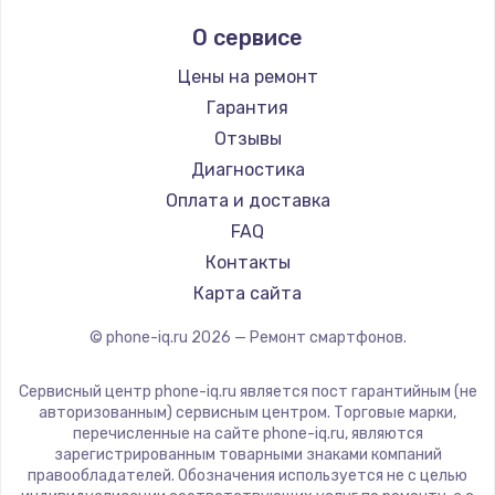
Ремонт смартфонов Hisense
Digma
О сервисе
Ремонт смартфонов Nubia
Ginzzu
Ремонт смартфонов Land Rover
Highscreen
Цены на ремонт
Ремонт смартфонов Acer
Irbis
Гарантия
Ремонт смартфонов HP
Kyocera
Отзывы
Ремонт смартфонов Poco
LeEco
Диагностика
Ремонт смартфонов HTC
OnePlus
Оплата и доставка
Ремонт смартфонов Blackmagic
teXet
FAQ
Ремонт смартфонов Nothing
Motorola
Контакты
Ремонт смартфонов iQOO
Prestigio
Карта сайта
Vertex
© phone-iq.ru
2026
— Ремонт смартфонов.
Microsoft
Sharp
Сервисный центр phone-iq.ru является пост гарантийным (не
Elephone
авторизованным) сервисным центром. Торговые марки,
перечисленные на сайте phone-iq.ru, являются
BlackView
зарегистрированным товарными знаками компаний
Google
правообладателей. Обозначения используется не с целью