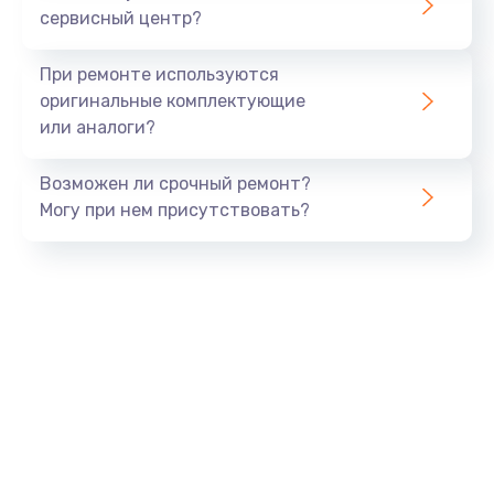
сервисный центр?
Восстановление данных
990 руб.
При ремонте используются
Заказать
оригинальные комплектующие
или аналоги?
Замена USB порта
Возможен ли срочный ремонт?
1060 руб.
Могу при нем присутствовать?
Заказать
Замена звуковой карты
1100 руб.
Заказать
Замена оперативной памяти
890 руб.
Заказать