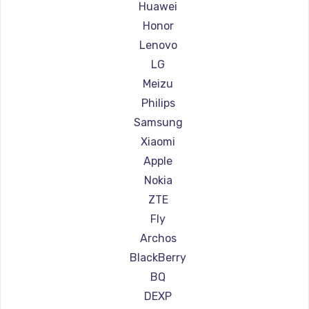
Ремонт смартфонов Highscreen
Huawei
600 руб.
Ремонт смартфонов Irbis
Honor
Заказать
Ремонт смартфонов Kyocera
Lenovo
Ремонт смартфонов LeEco
LG
Ремонт смартфонов OnePlus
Meizu
Ремонт смартфонов teXet
Philips
Ремонт смартфонов Motorola
Samsung
Ремонт смартфонов Prestigio
Xiaomi
Ремонт смартфонов Vertex
Apple
Ремонт смартфонов Microsoft
Nokia
Ремонт смартфонов Sharp
ZTE
Ремонт смартфонов Elephone
Fly
Ремонт смартфонов BlackView
Archos
Ремонт смартфонов Google
BlackBerry
Ремонт смартфонов Vertu
BQ
Ремонт смартфонов Tp-Link
DEXP