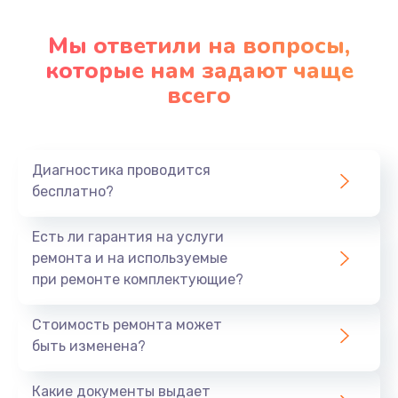
Настройка ОС
1090 руб.
Мы ответили на вопросы,
которые нам задают чаще
Заказать
всего
Ремонт подсветки
1200 руб.
Заказать
Диагностика проводится
бесплатно?
Настройка BIOS
Есть ли гарантия на услуги
930 руб.
ремонта и на используемые
Заказать
при ремонте комплектующие?
Замена SSD
Стоимость ремонта может
1045 руб.
быть изменена?
Заказать
Какие документы выдает