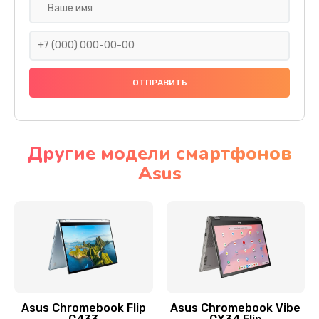
Замена разъема SIM
290 руб.
Заказать
Сбор/Разбор
1490 руб.
Заказать
Другие модели смартфонов
Asus
Чистка динамика и микрофонов (с разбором)
1790 руб.
Заказать
Замена кнопки Home (домой)
890 руб.
Заказать
Asus Chromebook Flip
Asus Chromebook Vibe