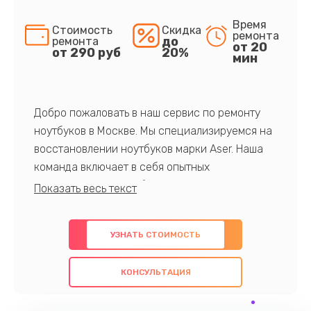
Время
Стоимость
Скидка
ремонта
до
ремонта
от 20
от 290 руб
20%
мин
Добро пожаловать в наш сервис по ремонту
ноутбуков в Москве. Мы специализируемся на
восстановлении ноутбуков марки Aser. Наша
команда включает в себя опытных
профессионалов с обширными знаниями и
многолетним опытом в данной области. Мы
предлагаем быстрый и качественный ремонт с
УЗНАТЬ СТОИМОСТЬ
использованием оригинальных компонентов, а
также гарантируем качество всех
КОНСУЛЬТАЦИЯ
проведенных работ. Наша цель - предоставить
клиентам надежное и профессиональное