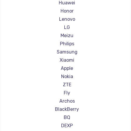
Ремонт смартфонов Highscreen
Huawei
600 руб.
Ремонт смартфонов Irbis
Honor
Заказать
Ремонт смартфонов Kyocera
Lenovo
Ремонт смартфонов LeEco
LG
Ремонт смартфонов OnePlus
Meizu
Ремонт смартфонов teXet
Philips
Ремонт смартфонов Motorola
Samsung
Ремонт смартфонов Prestigio
Xiaomi
Ремонт смартфонов Vertex
Apple
Ремонт смартфонов Microsoft
Nokia
Ремонт смартфонов Sharp
ZTE
Ремонт смартфонов Elephone
Fly
Ремонт смартфонов BlackView
Archos
Ремонт смартфонов Google
BlackBerry
Ремонт смартфонов Vertu
BQ
Ремонт смартфонов Tp-Link
DEXP