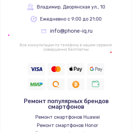
Заказать
Владимир
,
 Дворянская ул., 10
Ежедневно с 9:00 до 21:00
Ремонт цепей питания
2500 руб.
info@phone-iq.ru
Заказать
Все консультации по телефону в нашем сервисе
совершенно бесплатны
Замена жесткого диска
750 руб.
Заказать
Установка драйверов
725 руб.
Ремонт популярных брендов
смартфонов
Заказать
Ремонт смартфонов Huawei
Замена вебкамеры
Ремонт смартфонов Honor