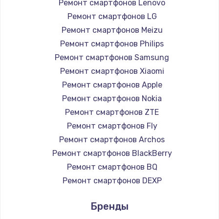
1260 руб.
Ремонт смартфонов Lenovo
Ремонт смартфонов LG
Заказать
Ремонт смартфонов Meizu
Ремонт петель крышки
Ремонт смартфонов Philips
Ремонт смартфонов Samsung
990 руб.
Ремонт смартфонов Xiaomi
Заказать
Ремонт смартфонов Apple
Ремонт смартфонов Nokia
Настройка Wi-Fi
Ремонт смартфонов ZTE
1030 руб.
Ремонт смартфонов Fly
Заказать
Ремонт смартфонов Archos
Ремонт смартфонов BlackBerry
Замена шим-контроллера
Ремонт смартфонов BQ
3900 руб.
Ремонт смартфонов DEXP
Заказать
Ремонт смартфонов Digma
Бренды
Ремонт смартфонов Ginzzu
Замена HDMI