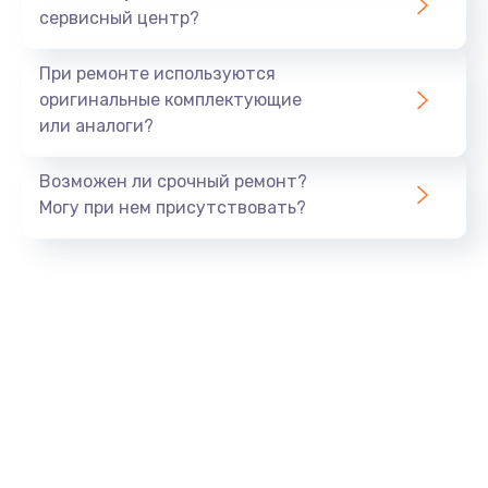
сервисный центр?
Восстановление данных
990 руб.
При ремонте используются
Заказать
оригинальные комплектующие
или аналоги?
Замена USB порта
Возможен ли срочный ремонт?
1060 руб.
Могу при нем присутствовать?
Заказать
Замена звуковой карты
1100 руб.
Заказать
Замена оперативной памяти
890 руб.
Заказать