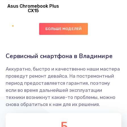
Asus Chromebook Plus
Заказать
CX15
Замена вибромотора
БОЛЬШЕ МОДЕЛЕЙ
890 руб.
Заказать
Замена голосового динамика
Сервисный смартфона в Владимире
490 руб.
Аккуратно, быстро и качественно наши мастера
Заказать
проведут ремонт девайса. На постремонтный
период предоставляется гарантия, поэтому
Замена основной камеры
если во время дальнейшей эксплуатации
490 руб.
техники возникнут какие-то проблемы, можно
снова обратиться к нам для их решения.
Заказать
Замена элемента
5