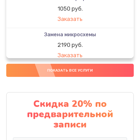
1050 руб.
Заказать
Замена микросхемы
2190 руб.
Заказать
Замена передней камеры
ПОКАЗАТЬ ВСЕ УСЛУГИ
490 руб.
Заказать
Скидка 20% по
Замена полифонического динамика
предварительной
390 руб.
записи
Заказать