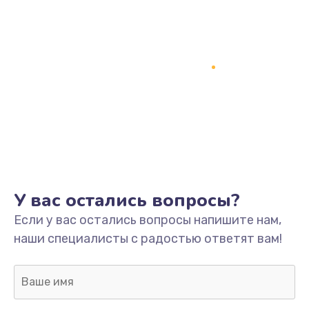
Замена процессора
1800 руб.
Заказать
Замена системы охлаждения
1500 руб.
Заказать
Замена термопасты
У вас остались вопросы?
995 руб.
Если у вас остались вопросы напишите нам,
Заказать
наши специалисты с радостью ответят вам!
Замена шлейфа матрицы
960 руб.