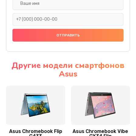
Замена разъема SIM
290 руб.
Заказать
Сбор/Разбор
1490 руб.
Заказать
Другие модели смартфонов
Asus
Чистка динамика и микрофонов (с разбором)
1790 руб.
Заказать
Замена кнопки Home (домой)
890 руб.
Заказать
Asus Chromebook Flip
Asus Chromebook Vibe