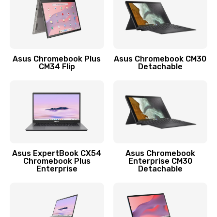
Защита гидрогелевой пленкой
1290 руб.
Заказать
Asus Chromebook Plus
Asus Chromebook CM30
CM34 Flip
Detachable
Замена экрана
1145 руб.
Заказать
Замена аккумулятора
890 руб.
Asus ExpertBook CX54
Asus Chromebook
Chromebook Plus
Enterprise CM30
Заказать
Enterprise
Detachable
Замена задней крышки
490 руб.