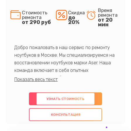
Время
Стоимость
Скидка
ремонта
до
ремонта
от 20
от 290 руб
20%
мин
Добро пожаловать в наш сервис по ремонту
ноутбуков в Москве. Мы специализируемся на
восстановлении ноутбуков марки Aser. Наша
команда включает в себя опытных
профессионалов с обширными знаниями и
многолетним опытом в данной области. Мы
предлагаем быстрый и качественный ремонт с
УЗНАТЬ СТОИМОСТЬ
использованием оригинальных компонентов, а
также гарантируем качество всех
КОНСУЛЬТАЦИЯ
проведенных работ. Наша цель - предоставить
клиентам надежное и профессиональное