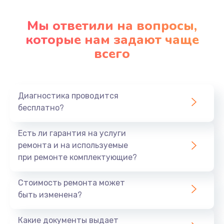
Настройка ОС
1090 руб.
Мы ответили на вопросы,
которые нам задают чаще
Заказать
всего
Ремонт подсветки
1200 руб.
Заказать
Диагностика проводится
бесплатно?
Настройка BIOS
Есть ли гарантия на услуги
930 руб.
ремонта и на используемые
Заказать
при ремонте комплектующие?
Замена SSD
Стоимость ремонта может
1045 руб.
быть изменена?
Заказать
Какие документы выдает