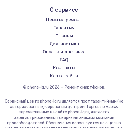
Ремонт смартфонов Hisense
Digma
О сервисе
Ремонт смартфонов Nubia
Ginzzu
Ремонт смартфонов Land Rover
Highscreen
Цены на ремонт
Ремонт смартфонов Acer
Irbis
Гарантия
Ремонт смартфонов HP
Kyocera
Отзывы
Ремонт смартфонов Poco
LeEco
Диагностика
Ремонт смартфонов HTC
OnePlus
Оплата и доставка
Ремонт смартфонов Blackmagic
teXet
FAQ
Ремонт смартфонов Nothing
Motorola
Контакты
Ремонт смартфонов iQOO
Prestigio
Карта сайта
Vertex
© phone-iq.ru
2026
— Ремонт смартфонов.
Microsoft
Sharp
Сервисный центр phone-iq.ru является пост гарантийным (не
Elephone
авторизованным) сервисным центром. Торговые марки,
перечисленные на сайте phone-iq.ru, являются
BlackView
зарегистрированным товарными знаками компаний
Google
правообладателей. Обозначения используется не с целью