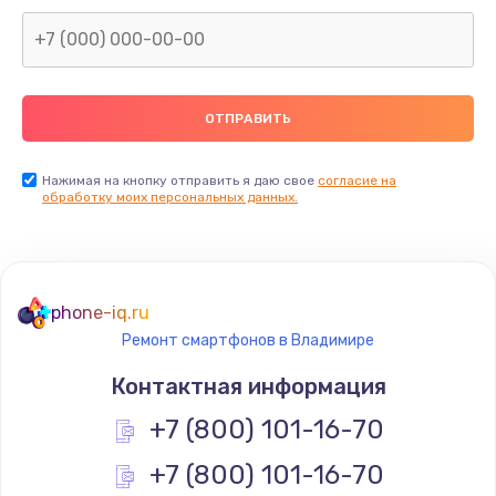
Заказать
Замена северного моста
2600 руб.
Заказать
Нажимая на кнопку отправить я даю свое
согласие на
Замена видеочипа
обработку моих персональных данных.
2745 руб.
Заказать
phone-iq.ru
Ремонт разъема питания
Ремонт смартфонов в Владимире
745 руб.
Контактная информация
Заказать
+7 (800) 101-16-70
Замена видеокарты
+7 (800) 101-16-70
1600 руб.