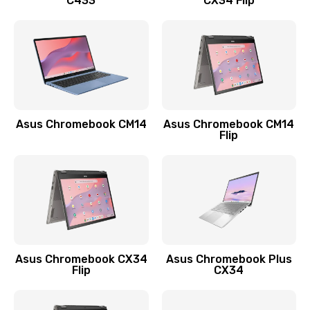
C433
CX34 Flip
Замена сканера отпечатка
790 руб.
Заказать
Замена разъема зарядки (питания)
390 руб.
Asus Chromebook CM14
Asus Chromebook CM14
Flip
Заказать
Замена разъёма наушников (гарнитуры)
390 руб.
Заказать
Замена кнопок громкости
Asus Chromebook CX34
Asus Chromebook Plus
Flip
CX34
390 руб.
Заказать