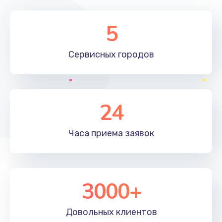
Замена элемента
5
1190 руб.
Сервисных
городов
Заказать
Замена материнской платы
1330 руб.
24
Заказать
Часа приема
заявок
Замена клавиатуры
1190 руб.
Заказать
3000+
Замена корпуса
890 руб.
Довольных
клиентов