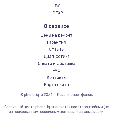
Ремонт смартфонов Vertu
BQ
Ремонт смартфонов Tp-Link
DEXP
Ремонт смартфонов Hisense
Digma
О сервисе
Ремонт смартфонов Nubia
Ginzzu
Ремонт смартфонов Land Rover
Highscreen
Цены на ремонт
Ремонт смартфонов Acer
Irbis
Гарантия
Ремонт смартфонов HP
Kyocera
Отзывы
Ремонт смартфонов Poco
LeEco
Диагностика
Ремонт смартфонов HTC
OnePlus
Оплата и доставка
Ремонт смартфонов Blackmagic
teXet
FAQ
Ремонт смартфонов Nothing
Motorola
Контакты
Ремонт смартфонов iQOO
Prestigio
Карта сайта
Vertex
© phone-iq.ru
2026
— Ремонт смартфонов.
Microsoft
Sharp
Сервисный центр phone-iq.ru является пост гарантийным (не
Elephone
авторизованным) сервисным центром. Торговые марки,