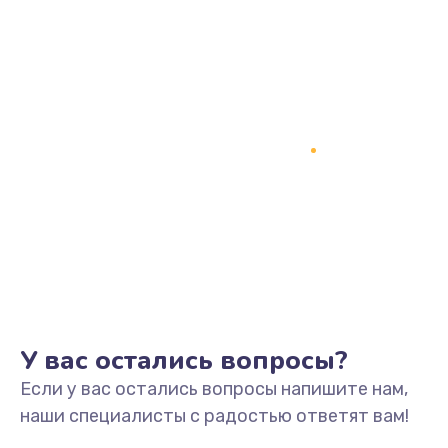
890 руб.
Заказать
Замена процессора
1800 руб.
Заказать
Замена системы охлаждения
1500 руб.
Заказать
Замена термопасты
У вас остались вопросы?
995 руб.
Если у вас остались вопросы напишите нам,
Заказать
наши специалисты с радостью ответят вам!