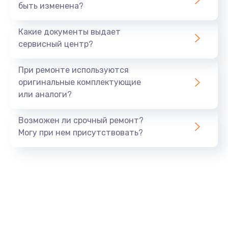
1045 руб.
быть изменена?
Заказать
Какие документы выдает
сервисный центр?
Восстановление данных
990 руб.
При ремонте используются
Заказать
оригинальные комплектующие
или аналоги?
Замена USB порта
Возможен ли срочный ремонт?
1060 руб.
Могу при нем присутствовать?
Заказать
Замена звуковой карты
1100 руб.
Заказать
Замена оперативной памяти