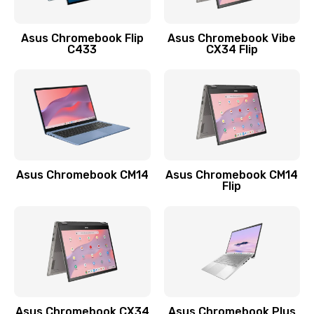
890 руб.
Заказать
Asus Chromebook Flip
Asus Chromebook Vibe
C433
CX34 Flip
Замена сканера отпечатка
790 руб.
Заказать
Замена разъема зарядки (питания)
390 руб.
Asus Chromebook CM14
Asus Chromebook CM14
Flip
Заказать
Замена разъёма наушников (гарнитуры)
390 руб.
Заказать
Замена кнопок громкости
Asus Chromebook CX34
Asus Chromebook Plus