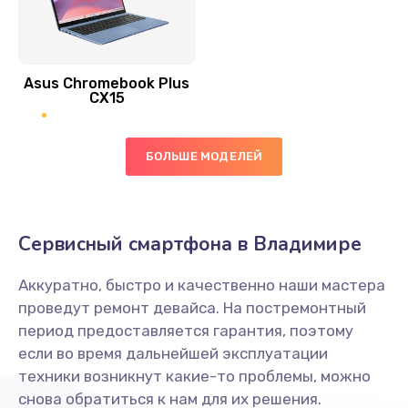
Замена антенны
390 руб.
Asus Chromebook Plus
Заказать
CX15
Замена вибромотора
БОЛЬШЕ МОДЕЛЕЙ
890 руб.
Заказать
Замена голосового динамика
Сервисный смартфона в Владимире
490 руб.
Аккуратно, быстро и качественно наши мастера
Заказать
проведут ремонт девайса. На постремонтный
период предоставляется гарантия, поэтому
Замена основной камеры
если во время дальнейшей эксплуатации
490 руб.
техники возникнут какие-то проблемы, можно
снова обратиться к нам для их решения.
Заказать