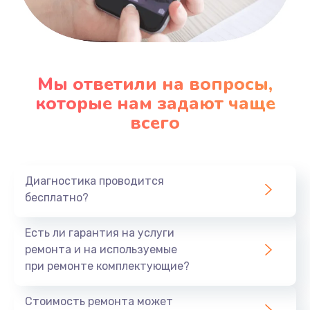
Заказать
Настройка ОС
1090 руб.
Мы ответили на вопросы,
которые нам задают чаще
Заказать
всего
Ремонт подсветки
1200 руб.
Заказать
Диагностика проводится
бесплатно?
Настройка BIOS
Есть ли гарантия на услуги
930 руб.
ремонта и на используемые
Заказать
при ремонте комплектующие?
Замена SSD
Стоимость ремонта может