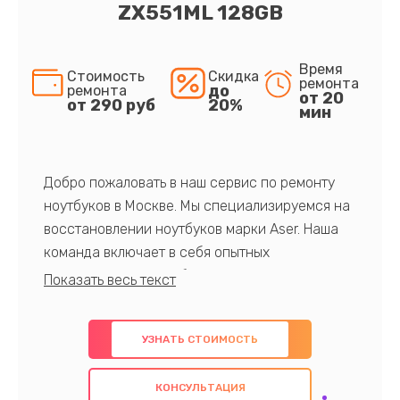
ZX551ML 128GB
Время
Стоимость
Скидка
ремонта
до
ремонта
от 20
от 290 руб
20%
мин
Добро пожаловать в наш сервис по ремонту
ноутбуков в Москве. Мы специализируемся на
восстановлении ноутбуков марки Aser. Наша
команда включает в себя опытных
профессионалов с обширными знаниями и
многолетним опытом в данной области. Мы
предлагаем быстрый и качественный ремонт с
УЗНАТЬ СТОИМОСТЬ
использованием оригинальных компонентов, а
также гарантируем качество всех
КОНСУЛЬТАЦИЯ
проведенных работ. Наша цель - предоставить