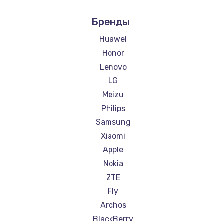
Заказать
Ремонт смартфонов Digma
Бренды
Ремонт смартфонов Ginzzu
Замена HDMI
Ремонт смартфонов Highscreen
Huawei
600 руб.
Ремонт смартфонов Irbis
Honor
Заказать
Ремонт смартфонов Kyocera
Lenovo
Ремонт смартфонов LeEco
LG
Ремонт смартфонов OnePlus
Meizu
Ремонт смартфонов teXet
Philips
Ремонт смартфонов Motorola
Samsung
Ремонт смартфонов Prestigio
Xiaomi
Ремонт смартфонов Vertex
Apple
Ремонт смартфонов Microsoft
Nokia
Ремонт смартфонов Sharp
ZTE
Ремонт смартфонов Elephone
Fly
Ремонт смартфонов BlackView
Archos
Ремонт смартфонов Google
BlackBerry