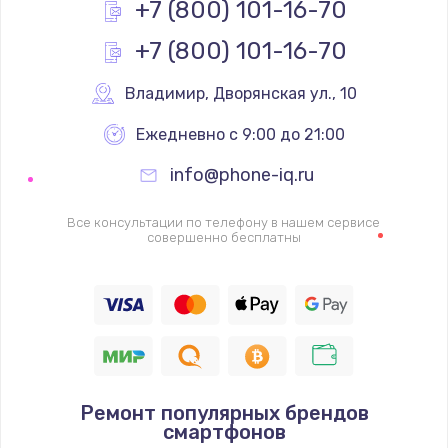
+7 (800) 101-16-70
Замена видеокарты
+7 (800) 101-16-70
1600 руб.
Заказать
Владимир
,
 Дворянская ул., 10
Ежедневно с 9:00 до 21:00
Ремонт цепей питания
2500 руб.
info@phone-iq.ru
Заказать
Все консультации по телефону в нашем сервисе
совершенно бесплатны
Замена жесткого диска
750 руб.
Заказать
Установка драйверов
725 руб.
Ремонт популярных брендов
смартфонов
Заказать