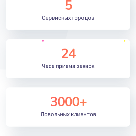
5
1190 руб.
Сервисных
городов
Заказать
Замена материнской платы
1330 руб.
24
Заказать
Часа приема
заявок
Замена клавиатуры
1190 руб.
Заказать
3000+
Замена корпуса
890 руб.
Довольных
клиентов
Заказать