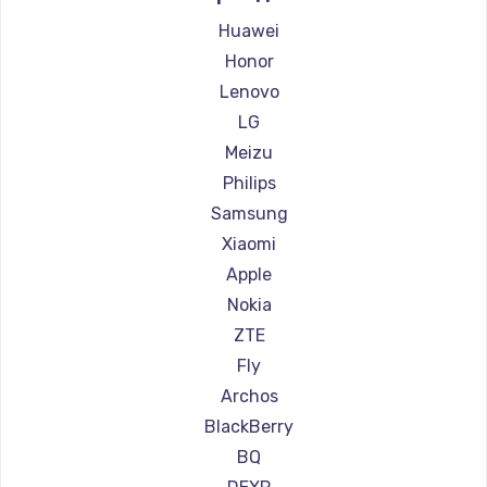
Замена HDMI
Ремонт смартфонов Highscreen
Huawei
600 руб.
Ремонт смартфонов Irbis
Honor
Заказать
Ремонт смартфонов Kyocera
Lenovo
Ремонт смартфонов LeEco
LG
Ремонт смартфонов OnePlus
Meizu
Ремонт смартфонов teXet
Philips
Ремонт смартфонов Motorola
Samsung
Ремонт смартфонов Prestigio
Xiaomi
Ремонт смартфонов Vertex
Apple
Ремонт смартфонов Microsoft
Nokia
Ремонт смартфонов Sharp
ZTE
Ремонт смартфонов Elephone
Fly
Ремонт смартфонов BlackView
Archos
Ремонт смартфонов Google
BlackBerry
Ремонт смартфонов Vertu
BQ
Ремонт смартфонов Tp-Link