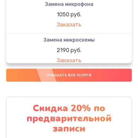
Замена микрофона
1050 руб.
Заказать
Замена микросхемы
2190 руб.
Заказать
Замена передней камеры
ПОКАЗАТЬ ВСЕ УСЛУГИ
490 руб.
Заказать
Скидка 20% по
Замена полифонического динамика
предварительной
390 руб.
записи
Заказать