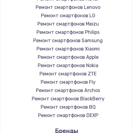
1260 руб.
Ремонт смартфонов Lenovo
Ремонт смартфонов LG
Заказать
Ремонт смартфонов Meizu
Ремонт петель крышки
Ремонт смартфонов Philips
Ремонт смартфонов Samsung
990 руб.
Ремонт смартфонов Xiaomi
Заказать
Ремонт смартфонов Apple
Ремонт смартфонов Nokia
Настройка Wi-Fi
Ремонт смартфонов ZTE
1030 руб.
Ремонт смартфонов Fly
Заказать
Ремонт смартфонов Archos
Ремонт смартфонов BlackBerry
Замена шим-контроллера
Ремонт смартфонов BQ
3900 руб.
Ремонт смартфонов DEXP
Заказать
Ремонт смартфонов Digma
Бренды
Ремонт смартфонов Ginzzu