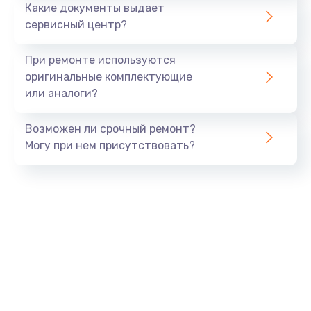
Какие документы выдает
сервисный центр?
Восстановление данных
990 руб.
При ремонте используются
Заказать
оригинальные комплектующие
или аналоги?
Замена USB порта
Возможен ли срочный ремонт?
1060 руб.
Могу при нем присутствовать?
Заказать
Замена звуковой карты
1100 руб.
Заказать
Замена оперативной памяти
890 руб.