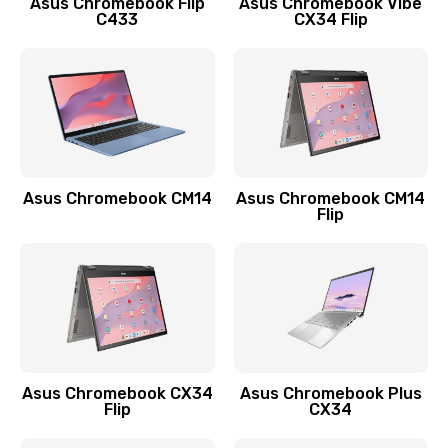
Asus Chromebook Flip
Asus Chromebook Vibe
C433
CX34 Flip
Замена сканера отпечатка
790 руб.
Заказать
Замена разъема зарядки (питания)
390 руб.
Asus Chromebook CM14
Asus Chromebook CM14
Flip
Заказать
Замена разъёма наушников (гарнитуры)
390 руб.
Заказать
Замена кнопок громкости
Asus Chromebook CX34
Asus Chromebook Plus
Flip
CX34
390 руб.