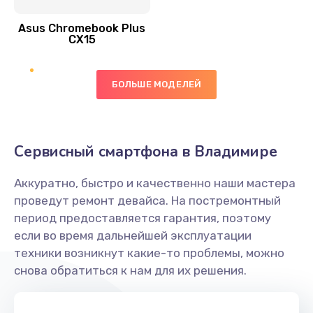
390 руб.
Asus Chromebook Plus
Заказать
CX15
Замена вибромотора
БОЛЬШЕ МОДЕЛЕЙ
890 руб.
Заказать
Замена голосового динамика
Сервисный смартфона в Владимире
490 руб.
Аккуратно, быстро и качественно наши мастера
Заказать
проведут ремонт девайса. На постремонтный
период предоставляется гарантия, поэтому
Замена основной камеры
если во время дальнейшей эксплуатации
490 руб.
техники возникнут какие-то проблемы, можно
снова обратиться к нам для их решения.
Заказать
Замена элемента