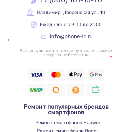
1600 руб.
Заказать
Владимир
,
 Дворянская ул., 10
Ежедневно с 9:00 до 21:00
Ремонт цепей питания
2500 руб.
info@phone-iq.ru
Заказать
Все консультации по телефону в нашем сервисе
совершенно бесплатны
Замена жесткого диска
750 руб.
Заказать
Установка драйверов
725 руб.
Ремонт популярных брендов
смартфонов
Заказать
Ремонт смартфонов Huawei
Замена вебкамеры
Ремонт смартфонов Honor