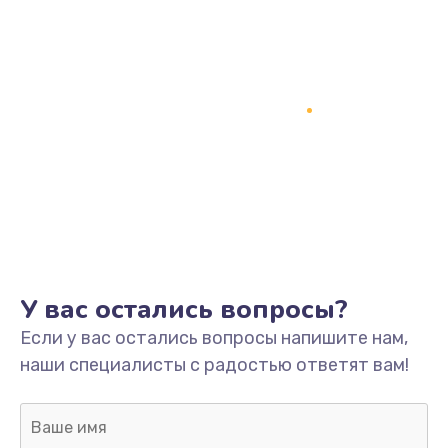
Заказать
Замена процессора
1800 руб.
Заказать
Замена системы охлаждения
1500 руб.
Заказать
Замена термопасты
У вас остались вопросы?
995 руб.
Если у вас остались вопросы напишите нам,
Заказать
наши специалисты с радостью ответят вам!
Замена шлейфа матрицы
960 руб.