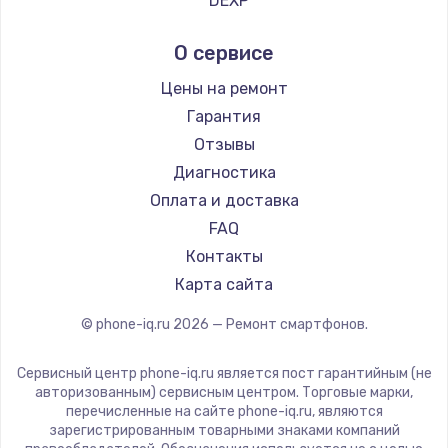
DEXP
Ремонт смартфонов Hisense
Digma
О сервисе
Ремонт смартфонов Nubia
Ginzzu
Ремонт смартфонов Land Rover
Highscreen
Цены на ремонт
Ремонт смартфонов Acer
Irbis
Гарантия
Ремонт смартфонов HP
Kyocera
Отзывы
Ремонт смартфонов Poco
LeEco
Диагностика
Ремонт смартфонов HTC
OnePlus
Оплата и доставка
Ремонт смартфонов Blackmagic
teXet
FAQ
Ремонт смартфонов Nothing
Motorola
Контакты
Ремонт смартфонов iQOO
Prestigio
Карта сайта
Vertex
© phone-iq.ru
2026
— Ремонт смартфонов.
Microsoft
Sharp
Сервисный центр phone-iq.ru является пост гарантийным (не
Elephone
авторизованным) сервисным центром. Торговые марки,
перечисленные на сайте phone-iq.ru, являются
BlackView
зарегистрированным товарными знаками компаний