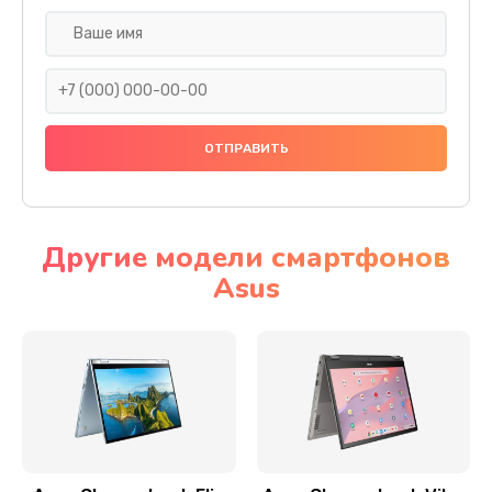
Замена разъема SIM
290 руб.
Заказать
Сбор/Разбор
1490 руб.
Заказать
Другие модели смартфонов
Asus
Чистка динамика и микрофонов (с разбором)
1790 руб.
Заказать
Замена кнопки Home (домой)
890 руб.
Заказать