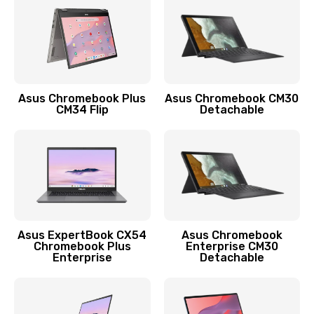
Заказать
Защита гидрогелевой пленкой
1290 руб.
Заказать
Asus Chromebook Plus
Asus Chromebook CM30
CM34 Flip
Detachable
Замена экрана
1145 руб.
Заказать
Замена аккумулятора
890 руб.
Asus ExpertBook CX54
Asus Chromebook
Chromebook Plus
Enterprise CM30
Заказать
Enterprise
Detachable
Замена задней крышки
490 руб.