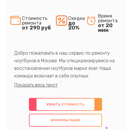
Время
Стоимость
Скидка
ремонта
до
ремонта
от 20
от 290 руб
20%
мин
Добро пожаловать в наш сервис по ремонту
ноутбуков в Москве. Мы специализируемся на
восстановлении ноутбуков марки Aser. Наша
команда включает в себя опытных
профессионалов с обширными знаниями и
многолетним опытом в данной области. Мы
предлагаем быстрый и качественный ремонт с
УЗНАТЬ СТОИМОСТЬ
использованием оригинальных компонентов, а
также гарантируем качество всех
КОНСУЛЬТАЦИЯ
проведенных работ. Наша цель - предоставить
клиентам надежное и профессиональное