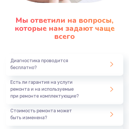
Настройка ОС
1090 руб.
Мы ответили на вопросы,
которые нам задают чаще
Заказать
всего
Ремонт подсветки
1200 руб.
Заказать
Диагностика проводится
бесплатно?
Настройка BIOS
Есть ли гарантия на услуги
930 руб.
ремонта и на используемые
Заказать
при ремонте комплектующие?
Замена SSD
Стоимость ремонта может
1045 руб.
быть изменена?
Заказать