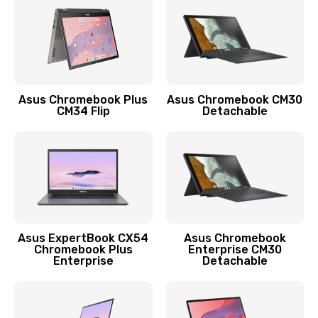
Заказать
Защита гидрогелевой пленкой
1290 руб.
Заказать
Asus Chromebook Plus
Asus Chromebook CM30
CM34 Flip
Detachable
Замена экрана
1145 руб.
Заказать
Замена аккумулятора
890 руб.
Asus ExpertBook CX54
Asus Chromebook
Chromebook Plus
Enterprise CM30
Заказать
Enterprise
Detachable
Замена задней крышки
490 руб.