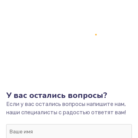
Заказать
Замена процессора
1800 руб.
Заказать
Замена системы охлаждения
1500 руб.
Заказать
Замена термопасты
У вас остались вопросы?
995 руб.
Если у вас остались вопросы напишите нам,
Заказать
наши специалисты с радостью ответят вам!
Замена шлейфа матрицы
960 руб.