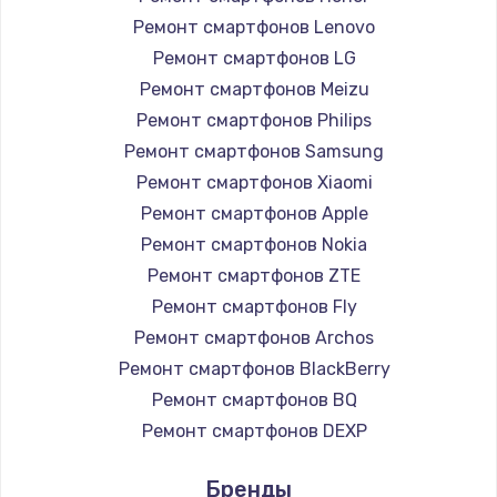
1260 руб.
Ремонт смартфонов Lenovo
Ремонт смартфонов LG
Заказать
Ремонт смартфонов Meizu
Ремонт петель крышки
Ремонт смартфонов Philips
Ремонт смартфонов Samsung
990 руб.
Ремонт смартфонов Xiaomi
Заказать
Ремонт смартфонов Apple
Ремонт смартфонов Nokia
Настройка Wi-Fi
Ремонт смартфонов ZTE
1030 руб.
Ремонт смартфонов Fly
Заказать
Ремонт смартфонов Archos
Ремонт смартфонов BlackBerry
Замена шим-контроллера
Ремонт смартфонов BQ
3900 руб.
Ремонт смартфонов DEXP
Заказать
Ремонт смартфонов Digma
Бренды
Ремонт смартфонов Ginzzu