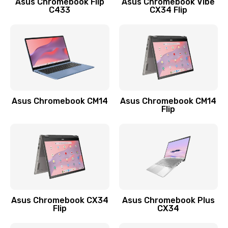
Asus Chromebook Flip
Asus Chromebook Vibe
C433
CX34 Flip
Замена сканера отпечатка
790 руб.
Заказать
Замена разъема зарядки (питания)
390 руб.
Asus Chromebook CM14
Asus Chromebook CM14
Flip
Заказать
Замена разъёма наушников (гарнитуры)
390 руб.
Заказать
Замена кнопок громкости
Asus Chromebook CX34
Asus Chromebook Plus
Flip
CX34
390 руб.