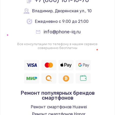
1600 руб.
Заказать
Владимир
,
 Дворянская ул., 10
Ежедневно с 9:00 до 21:00
Ремонт цепей питания
2500 руб.
info@phone-iq.ru
Заказать
Все консультации по телефону в нашем сервисе
совершенно бесплатны
Замена жесткого диска
750 руб.
Заказать
Установка драйверов
725 руб.
Ремонт популярных брендов
смартфонов
Заказать
Ремонт смартфонов Huawei
Замена вебкамеры
Ремонт смартфонов Honor