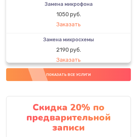
Замена микрофона
1050 руб.
Заказать
Замена микросхемы
2190 руб.
Заказать
Замена передней камеры
ПОКАЗАТЬ ВСЕ УСЛУГИ
490 руб.
Заказать
Скидка 20% по
Замена полифонического динамика
предварительной
390 руб.
записи
Заказать