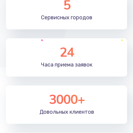
5
1190 руб.
Сервисных
городов
Заказать
Замена материнской платы
1330 руб.
24
Заказать
Часа приема
заявок
Замена клавиатуры
1190 руб.
Заказать
3000+
Замена корпуса
890 руб.
Довольных
клиентов
Заказать