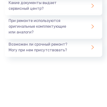
Какие документы выдает
сервисный центр?
Восстановление данных
990 руб.
При ремонте используются
Заказать
оригинальные комплектующие
или аналоги?
Замена USB порта
Возможен ли срочный ремонт?
1060 руб.
Могу при нем присутствовать?
Заказать
Замена звуковой карты
1100 руб.
Заказать
Замена оперативной памяти
890 руб.