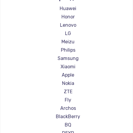
Замена HDMI
Ремонт смартфонов Highscreen
Huawei
600 руб.
Ремонт смартфонов Irbis
Honor
Заказать
Ремонт смартфонов Kyocera
Lenovo
Ремонт смартфонов LeEco
LG
Ремонт смартфонов OnePlus
Meizu
Ремонт смартфонов teXet
Philips
Ремонт смартфонов Motorola
Samsung
Ремонт смартфонов Prestigio
Xiaomi
Ремонт смартфонов Vertex
Apple
Ремонт смартфонов Microsoft
Nokia
Ремонт смартфонов Sharp
ZTE
Ремонт смартфонов Elephone
Fly
Ремонт смартфонов BlackView
Archos
Ремонт смартфонов Google
BlackBerry
Ремонт смартфонов Vertu
BQ
Ремонт смартфонов Tp-Link