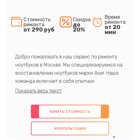
Время
Стоимость
Скидка
ремонта
до
ремонта
от 20
от 290 руб
20%
мин
Добро пожаловать в наш сервис по ремонту
ноутбуков в Москве. Мы специализируемся на
восстановлении ноутбуков марки Aser. Наша
команда включает в себя опытных
профессионалов с обширными знаниями и
многолетним опытом в данной области. Мы
предлагаем быстрый и качественный ремонт с
УЗНАТЬ СТОИМОСТЬ
использованием оригинальных компонентов, а
также гарантируем качество всех
КОНСУЛЬТАЦИЯ
проведенных работ. Наша цель - предоставить
клиентам надежное и профессиональное