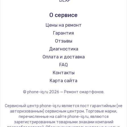
DEXP
Ремонт смартфонов Hisense
Digma
О сервисе
Ремонт смартфонов Nubia
Ginzzu
Ремонт смартфонов Land Rover
Highscreen
Цены на ремонт
Ремонт смартфонов Acer
Irbis
Гарантия
Ремонт смартфонов HP
Kyocera
Отзывы
Ремонт смартфонов Poco
LeEco
Диагностика
Ремонт смартфонов HTC
OnePlus
Оплата и доставка
Ремонт смартфонов Blackmagic
teXet
FAQ
Ремонт смартфонов Nothing
Motorola
Контакты
Ремонт смартфонов iQOO
Prestigio
Карта сайта
Vertex
© phone-iq.ru
2026
— Ремонт смартфонов.
Microsoft
Sharp
Сервисный центр phone-iq.ru является пост гарантийным (не
Elephone
авторизованным) сервисным центром. Торговые марки,
перечисленные на сайте phone-iq.ru, являются
BlackView
зарегистрированным товарными знаками компаний