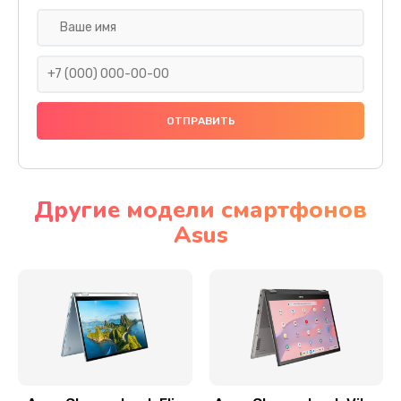
Замена разъема SIM
290 руб.
Заказать
Сбор/Разбор
1490 руб.
Заказать
Другие модели смартфонов
Asus
Чистка динамика и микрофонов (с разбором)
1790 руб.
Заказать
Замена кнопки Home (домой)
890 руб.
Заказать