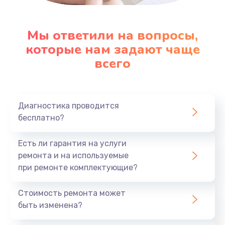
Настройка ОС
1090 руб.
Мы ответили на вопросы,
которые нам задают чаще
Заказать
всего
Ремонт подсветки
1200 руб.
Заказать
Диагностика проводится
бесплатно?
Настройка BIOS
Есть ли гарантия на услуги
930 руб.
ремонта и на используемые
Заказать
при ремонте комплектующие?
Замена SSD
Стоимость ремонта может
1045 руб.
быть изменена?
Заказать