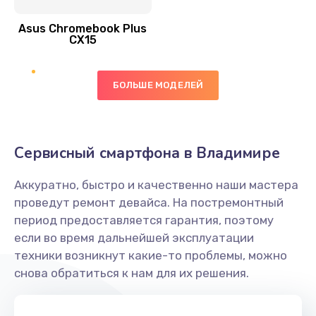
390 руб.
Asus Chromebook Plus
Заказать
CX15
Замена вибромотора
БОЛЬШЕ МОДЕЛЕЙ
890 руб.
Заказать
Замена голосового динамика
Сервисный смартфона в Владимире
490 руб.
Аккуратно, быстро и качественно наши мастера
Заказать
проведут ремонт девайса. На постремонтный
период предоставляется гарантия, поэтому
Замена основной камеры
если во время дальнейшей эксплуатации
490 руб.
техники возникнут какие-то проблемы, можно
снова обратиться к нам для их решения.
Заказать
Замена элемента