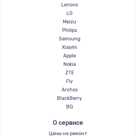
Ремонт смартфонов LeEco
Lenovo
Ремонт смартфонов OnePlus
LG
Ремонт смартфонов teXet
Meizu
Ремонт смартфонов Motorola
Philips
Ремонт смартфонов Prestigio
Samsung
Ремонт смартфонов Vertex
Xiaomi
Ремонт смартфонов Microsoft
Apple
Ремонт смартфонов Sharp
Nokia
Ремонт смартфонов Elephone
ZTE
Ремонт смартфонов BlackView
Fly
Ремонт смартфонов Google
Archos
Ремонт смартфонов Vertu
BlackBerry
Ремонт смартфонов Tp-Link
BQ
Ремонт смартфонов Hisense
DEXP
О сервисе
Ремонт смартфонов Nubia
Digma
Ремонт смартфонов Land Rover
Highscreen
Цены на ремонт