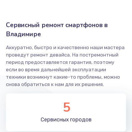
Замена USB порта
500 руб.
Сервисный ремонт смартфонов в
Заказать
Владимире
Замена корпуса
Аккуратно, быстро и качественно наши мастера
1000 руб.
проведут ремонт девайса. На постремонтный
Заказать
период предоставляется гарантия, поэтому
если во время дальнейшей эксплуатации
Замена разъема питания
техники возникнут какие-то проблемы, можно
880 руб.
снова обратиться к нам для их решения.
Заказать
5
Замена шлейфа
600 руб.
Сервисных
городов
Заказать