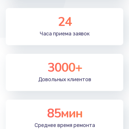
Ремонт камеры
24
550 руб.
Заказать
Часа приема
заявок
Ремонт корпусных элементов
800 руб.
3000+
Заказать
Замена кнопки включения
Довольных
клиентов
750 руб.
Заказать
85мин
Ремонт микрофона
550 руб.
Среднее время
ремонта