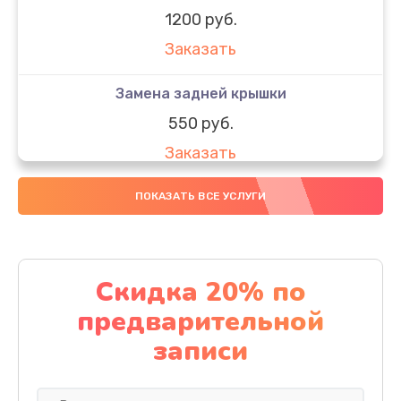
1200 руб.
Заказать
Замена задней крышки
550 руб.
Заказать
Замена аккумулятора
ПОКАЗАТЬ ВСЕ УСЛУГИ
550 руб.
Заказать
Скидка 20% по
Ремонт сим лотка
предварительной
600 руб.
записи
Заказать