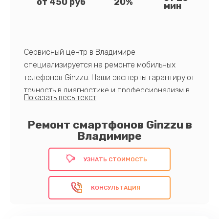
от 450 руб
20%
мин
Сервисный центр в Владимире
специализируется на ремонте мобильных
телефонов Ginzzu. Наши эксперты гарантируют
точность в диагностике и профессионализм в
ремонте. Отличительные черты нашего сервиса
включают в себя использование только
Ремонт смартфонов Ginzzu в
оригинальных запчастей, передовые методы
Владимире
ремонта и ответственное отношение к работе.
Мы ценим каждого клиента!
УЗНАТЬ СТОИМОСТЬ
Доверьте ремонт профессионалам!
КОНСУЛЬТАЦИЯ