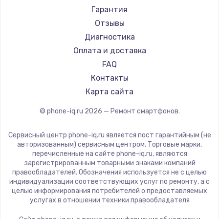
Ремонт смартфонов Acer
Irbis
Гарантия
Ремонт смартфонов HP
Kyocera
Отзывы
Ремонт смартфонов Poco
LeEco
Диагностика
Ремонт смартфонов HTC
OnePlus
Оплата и доставка
Ремонт смартфонов Blackmagic
teXet
FAQ
Ремонт смартфонов Nothing
Motorola
Контакты
Ремонт смартфонов iQOO
Prestigio
Карта сайта
Vertex
© phone-iq.ru
2026
— Ремонт смартфонов.
Microsoft
Sharp
Сервисный центр phone-iq.ru является пост гарантийным (не
Elephone
авторизованным) сервисным центром. Торговые марки,
перечисленные на сайте phone-iq.ru, являются
BlackView
зарегистрированным товарными знаками компаний
Google
правообладателей. Обозначения используется не с целью
индивидуализации соответствующих услуг по ремонту, а с
Vertu
целью информирования потребителей о предоставляемых
Tp-Link
услугах в отношении техники правообладателя
Hisense