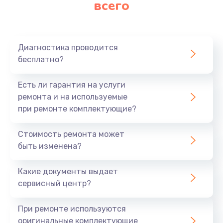
всего
Замена матрицы
640 руб.
Заказать
Диагностика проводится
бесплатно?
Замена разъема
790 руб.
Есть ли гарантия на услуги
Заказать
ремонта и на используемые
при ремонте комплектующие?
Замена шим-контроллера
Стоимость ремонта может
3900 руб.
быть изменена?
Заказать
Какие документы выдает
Замена клавиатуры
сервисный центр?
1490 руб.
При ремонте используются
Заказать
оригинальные комплектующие