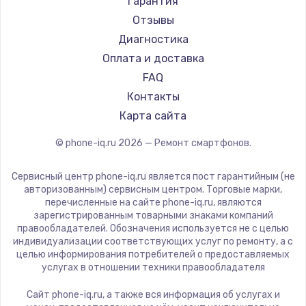
Настройка ОС
Гарантия
Ремонт смартфонов HP
Kyocera
Отзывы
1430 руб.
Ремонт смартфонов Poco
LeEco
Диагностика
Заказать
Ремонт смартфонов HTC
OnePlus
Оплата и доставка
Ремонт смартфонов Blackmagic
teXet
FAQ
Чистка от пыли
Ремонт смартфонов Nothing
Motorola
Контакты
1330 руб.
Ремонт смартфонов iQOO
Prestigio
Карта сайта
Заказать
Vertex
© phone-iq.ru
2026
— Ремонт смартфонов.
Microsoft
Замена южного моста
Sharp
Сервисный центр phone-iq.ru является пост гарантийным (не
2600 руб.
Elephone
авторизованным) сервисным центром. Торговые марки,
перечисленные на сайте phone-iq.ru, являются
Заказать
BlackView
зарегистрированным товарными знаками компаний
Google
правообладателей. Обозначения используется не с целью
Замена материнской платы
индивидуализации соответствующих услуг по ремонту, а с
Vertu
целью информирования потребителей о предоставляемых
1690 руб.
Tp-Link
услугах в отношении техники правообладателя
Заказать
Hisense
Сайт phone-iq.ru, а также вся информация об услугах и
Nubia