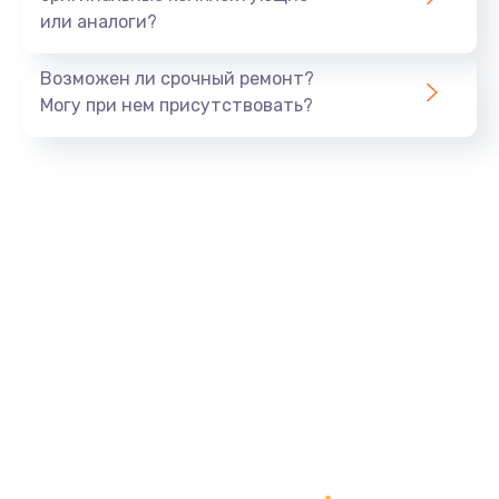
или аналоги?
Замена SSD
990 руб.
Возможен ли срочный ремонт?
Заказать
Могу при нем присутствовать?
Замена северного моста
2600 руб.
Заказать
Замена экрана
1645 руб.
Заказать
Замена шлейфа матрицы
1290 руб.
Заказать