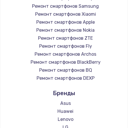
1225 руб.
Ремонт смартфонов Samsung
Заказать
Ремонт смартфонов Xiaomi
Ремонт смартфонов Apple
Замена жесткого диска
Ремонт смартфонов Nokia
1250 руб.
Ремонт смартфонов ZTE
Заказать
Ремонт смартфонов Fly
Ремонт смартфонов Archos
Ремонт цепей питания
Ремонт смартфонов BlackBerry
3000 руб.
Ремонт смартфонов BQ
Заказать
Ремонт смартфонов DEXP
Ремонт смартфонов Digma
Замена видеокарты
Бренды
Ремонт смартфонов Ginzzu
2100 руб.
Ремонт смартфонов Highscreen
Asus
Заказать
Ремонт смартфонов Irbis
Huawei
Ремонт смартфонов Kyocera
Lenovo
Ремонт разъема питания
Ремонт смартфонов LeEco
LG