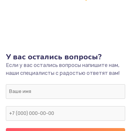
Замена термопасты
995 руб.
Заказать
Замена системы охлаждения
1550 руб.
У вас остались вопросы?
Заказать
Если у вас остались вопросы напишите нам,
наши специалисты с радостью ответят вам!
Замена оперативной памяти
1160 руб.
Заказать
Замена звуковой карты
1600 руб.