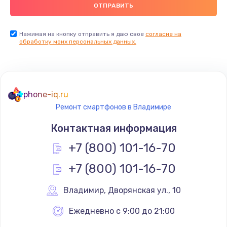
Заказать
Замена USB порта
Нажимая на кнопку отправить я даю свое
согласие на
обработку моих персональных данных.
1560 руб.
Заказать
Замена разъёмов (HDMI, DVI, Дисплей порта)
phone-iq.ru
1800 руб.
Ремонт смартфонов в Владимире
Заказать
Контактная информация
Замена тачпада
+7 (800) 101-16-70
1660 руб.
+7 (800) 101-16-70
Заказать
Владимир
,
 Дворянская ул., 10
Замена контроллера питания
Ежедневно с 9:00 до 21:00
1490 руб.