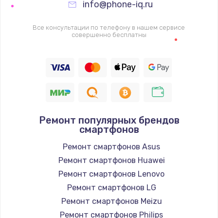
info@phone-iq.ru
Заказать
Все консультации по телефону в нашем сервисе
Настройка Wi-Fi
совершенно бесплатны
1530 руб.
Заказать
Ремонт петель крышки
990 руб.
Ремонт популярных брендов
Заказать
смартфонов
Ремонт смартфонов Asus
Замена вебкамеры
Ремонт смартфонов Huawei
1740 руб.
Ремонт смартфонов Lenovo
Заказать
Ремонт смартфонов LG
Ремонт смартфонов Meizu
Установка драйверов
Ремонт смартфонов Philips