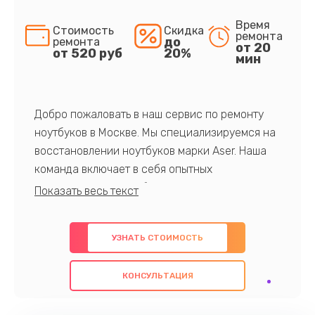
Время
Стоимость
Скидка
ремонта
до
ремонта
от 20
от 520 руб
20%
мин
Добро пожаловать в наш сервис по ремонту
ноутбуков в Москве. Мы специализируемся на
восстановлении ноутбуков марки Aser. Наша
команда включает в себя опытных
профессионалов с обширными знаниями и
многолетним опытом в данной области. Мы
предлагаем быстрый и качественный ремонт с
УЗНАТЬ СТОИМОСТЬ
использованием оригинальных компонентов, а
также гарантируем качество всех
КОНСУЛЬТАЦИЯ
проведенных работ. Наша цель - предоставить
клиентам надежное и профессиональное