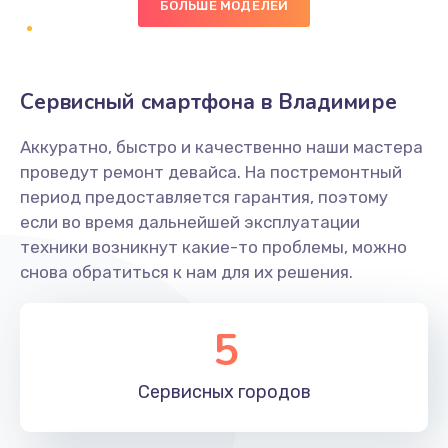
БОЛЬШЕ МОДЕЛЕЙ
Заказать
Замена NFC антенны
Сервисный смартфона в Владимире
650 руб.
Заказать
Аккуратно, быстро и качественно наши мастера
проведут ремонт девайса. На постремонтный
Замена кнопки включения/выключения
период предоставляется гарантия, поэтому
если во время дальнейшей эксплуатации
790 руб.
техники возникнут какие-то проблемы, можно
Заказать
снова обратиться к нам для их решения.
Замена разъёма наушников (гарнитуры)
5
800 руб.
Заказать
Сервисных
городов
Замена разъема SIM