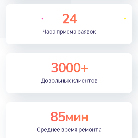
790 руб.
Заказать
24
Замена полифонического динамика
Часа приема
заявок
530 руб.
Заказать
3000+
Замена передней камеры
900 руб.
Довольных
клиентов
Заказать
Замена кнопок громкости
670 руб.
85мин
Заказать
Среднее время
ремонта
Замена голосового динамика