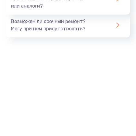
или аналоги?
Замена SSD
990 руб.
Возможен ли срочный ремонт?
Заказать
Могу при нем присутствовать?
Замена северного моста
2600 руб.
Заказать
Замена экрана
1645 руб.
Заказать
Замена шлейфа матрицы
1290 руб.
Заказать