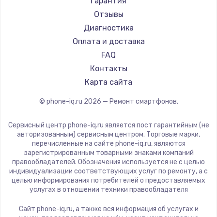
Настройка ОС
Гарантия
Ремонт смартфонов HP
Kyocera
Отзывы
1430 руб.
Ремонт смартфонов Poco
LeEco
Диагностика
Заказать
Ремонт смартфонов HTC
OnePlus
Оплата и доставка
Ремонт смартфонов Blackmagic
teXet
FAQ
Чистка от пыли
Ремонт смартфонов Nothing
Motorola
Контакты
1330 руб.
Ремонт смартфонов iQOO
Prestigio
Карта сайта
Заказать
Vertex
© phone-iq.ru
2026
— Ремонт смартфонов.
Microsoft
Замена южного моста
Sharp
Сервисный центр phone-iq.ru является пост гарантийным (не
2600 руб.
Elephone
авторизованным) сервисным центром. Торговые марки,
перечисленные на сайте phone-iq.ru, являются
Заказать
BlackView
зарегистрированным товарными знаками компаний
Google
правообладателей. Обозначения используется не с целью
Замена материнской платы
индивидуализации соответствующих услуг по ремонту, а с
Vertu
целью информирования потребителей о предоставляемых
1690 руб.
Tp-Link
услугах в отношении техники правообладателя
Заказать
Hisense
Сайт phone-iq.ru, а также вся информация об услугах и
Nubia