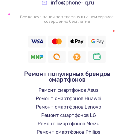
info@phone-iq.ru
Заказать
Все консультации по телефону в нашем сервисе
Настройка Wi-Fi
совершенно бесплатны
1530 руб.
Заказать
Ремонт петель крышки
990 руб.
Ремонт популярных брендов
Заказать
смартфонов
Ремонт смартфонов Asus
Замена вебкамеры
Ремонт смартфонов Huawei
1740 руб.
Ремонт смартфонов Lenovo
Заказать
Ремонт смартфонов LG
Ремонт смартфонов Meizu
Установка драйверов
Ремонт смартфонов Philips