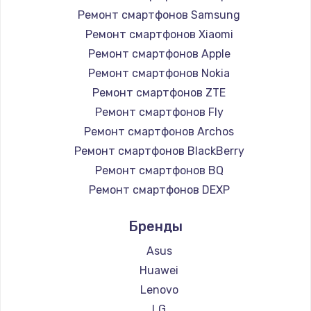
1225 руб.
Ремонт смартфонов Samsung
Заказать
Ремонт смартфонов Xiaomi
Ремонт смартфонов Apple
Замена жесткого диска
Ремонт смартфонов Nokia
1250 руб.
Ремонт смартфонов ZTE
Заказать
Ремонт смартфонов Fly
Ремонт смартфонов Archos
Ремонт цепей питания
Ремонт смартфонов BlackBerry
3000 руб.
Ремонт смартфонов BQ
Заказать
Ремонт смартфонов DEXP
Ремонт смартфонов Digma
Замена видеокарты
Бренды
Ремонт смартфонов Ginzzu
2100 руб.
Ремонт смартфонов Highscreen
Asus
Заказать
Ремонт смартфонов Irbis
Huawei
Ремонт смартфонов Kyocera
Lenovo
Ремонт разъема питания
Ремонт смартфонов LeEco
LG