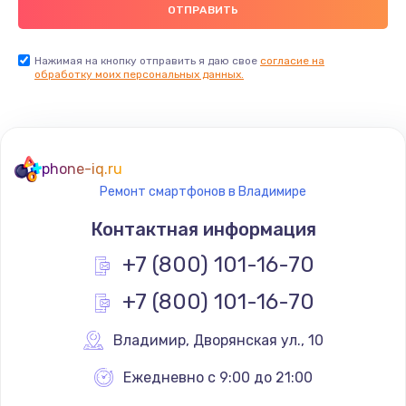
Заказать
Замена USB порта
Нажимая на кнопку отправить я даю свое
согласие на
обработку моих персональных данных.
1560 руб.
Заказать
Замена разъёмов (HDMI, DVI, Дисплей порта)
phone-iq.ru
1800 руб.
Ремонт смартфонов в Владимире
Заказать
Контактная информация
Замена тачпада
+7 (800) 101-16-70
1660 руб.
+7 (800) 101-16-70
Заказать
Владимир
,
 Дворянская ул., 10
Замена контроллера питания
Ежедневно с 9:00 до 21:00
1490 руб.