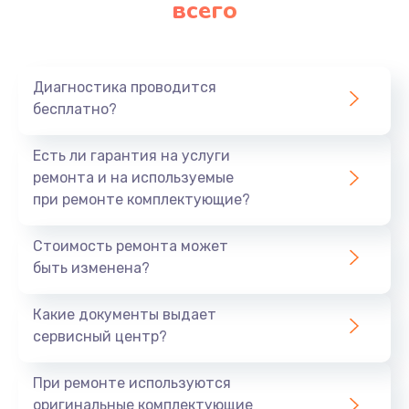
всего
Замена матрицы
640 руб.
Заказать
Диагностика проводится
бесплатно?
Замена разъема
790 руб.
Есть ли гарантия на услуги
Заказать
ремонта и на используемые
при ремонте комплектующие?
Замена шим-контроллера
Стоимость ремонта может
3900 руб.
быть изменена?
Заказать
Какие документы выдает
Замена клавиатуры
сервисный центр?
1490 руб.
При ремонте используются
Заказать
оригинальные комплектующие