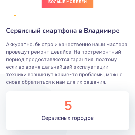
БОЛЬШЕ МОДЕЛЕЙ
Заказать
Замена NFC антенны
Сервисный смартфона в Владимире
650 руб.
Заказать
Аккуратно, быстро и качественно наши мастера
проведут ремонт девайса. На постремонтный
Замена кнопки включения/выключения
период предоставляется гарантия, поэтому
если во время дальнейшей эксплуатации
790 руб.
техники возникнут какие-то проблемы, можно
Заказать
снова обратиться к нам для их решения.
Замена разъёма наушников (гарнитуры)
5
800 руб.
Заказать
Сервисных
городов
Замена разъема SIM