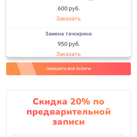
600 руб.
Заказать
Замена тачскрина
950 руб.
Заказать
Замена динамиков
ПОКАЗАТЬ ВСЕ УСЛУГИ
710 руб.
Заказать
Скидка 20% по
Замена стекла
предварительной
990 руб.
записи
Заказать