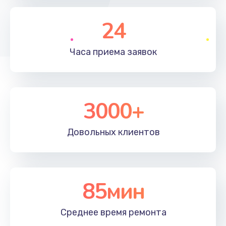
790 руб.
Заказать
24
Замена полифонического динамика
Часа приема
заявок
530 руб.
Заказать
3000+
Замена передней камеры
900 руб.
Довольных
клиентов
Заказать
Замена кнопок громкости
670 руб.
85мин
Заказать
Среднее время
ремонта
Замена голосового динамика