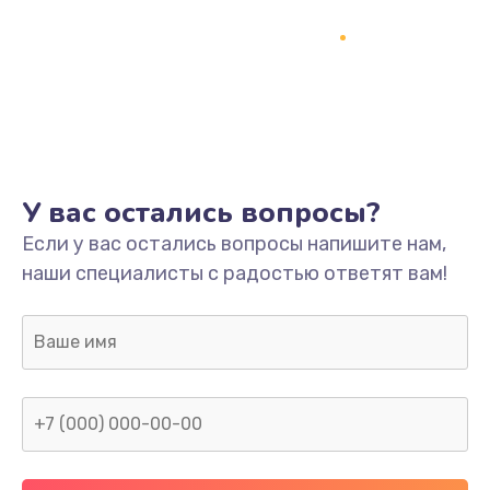
Замена термопасты
995 руб.
Заказать
Замена системы охлаждения
1550 руб.
У вас остались вопросы?
Заказать
Если у вас остались вопросы напишите нам,
наши специалисты с радостью ответят вам!
Замена оперативной памяти
1160 руб.
Заказать
Замена звуковой карты
1600 руб.