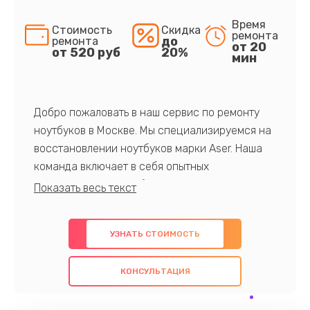
Время
Стоимость
Скидка
ремонта
до
ремонта
от 20
от 520 руб
20%
мин
Добро пожаловать в наш сервис по ремонту
ноутбуков в Москве. Мы специализируемся на
восстановлении ноутбуков марки Aser. Наша
команда включает в себя опытных
профессионалов с обширными знаниями и
многолетним опытом в данной области. Мы
предлагаем быстрый и качественный ремонт с
УЗНАТЬ СТОИМОСТЬ
использованием оригинальных компонентов, а
также гарантируем качество всех
КОНСУЛЬТАЦИЯ
проведенных работ. Наша цель - предоставить
клиентам надежное и профессиональное