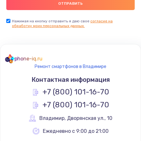
Заказать
Замена USB порта
Нажимая на кнопку отправить я даю свое
согласие на
обработку моих персональных данных.
1560 руб.
Заказать
Замена разъёмов (HDMI, DVI, Дисплей порта)
phone-iq.ru
1800 руб.
Ремонт смартфонов в Владимире
Заказать
Контактная информация
Замена тачпада
+7 (800) 101-16-70
1660 руб.
+7 (800) 101-16-70
Заказать
Владимир
,
 Дворянская ул., 10
Замена контроллера питания
Ежедневно с 9:00 до 21:00
1490 руб.