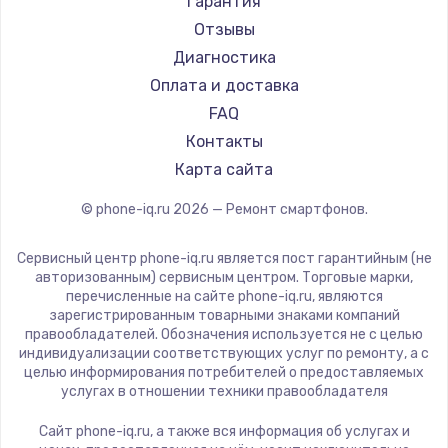
Настройка ОС
Гарантия
Ремонт смартфонов HP
Kyocera
Отзывы
1430 руб.
Ремонт смартфонов Poco
LeEco
Диагностика
Заказать
Ремонт смартфонов HTC
OnePlus
Оплата и доставка
Ремонт смартфонов Blackmagic
teXet
FAQ
Чистка от пыли
Ремонт смартфонов Nothing
Motorola
Контакты
1330 руб.
Ремонт смартфонов iQOO
Prestigio
Карта сайта
Заказать
Vertex
© phone-iq.ru
2026
— Ремонт смартфонов.
Microsoft
Замена южного моста
Sharp
Сервисный центр phone-iq.ru является пост гарантийным (не
2600 руб.
Elephone
авторизованным) сервисным центром. Торговые марки,
перечисленные на сайте phone-iq.ru, являются
Заказать
BlackView
зарегистрированным товарными знаками компаний
Google
правообладателей. Обозначения используется не с целью
Замена материнской платы
индивидуализации соответствующих услуг по ремонту, а с
Vertu
целью информирования потребителей о предоставляемых
1690 руб.
Tp-Link
услугах в отношении техники правообладателя
Заказать
Hisense
Сайт phone-iq.ru, а также вся информация об услугах и
Nubia