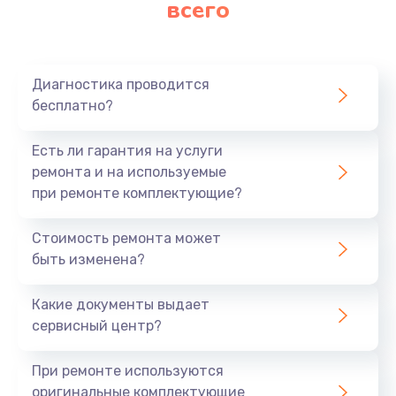
всего
Замена матрицы
640 руб.
Заказать
Диагностика проводится
бесплатно?
Замена разъема
790 руб.
Есть ли гарантия на услуги
Заказать
ремонта и на используемые
при ремонте комплектующие?
Замена шим-контроллера
Стоимость ремонта может
3900 руб.
быть изменена?
Заказать
Какие документы выдает
Замена клавиатуры
сервисный центр?
1490 руб.
При ремонте используются
Заказать
оригинальные комплектующие