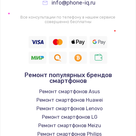
info@phone-iq.ru
Заказать
Все консультации по телефону в нашем сервисе
Настройка Wi-Fi
совершенно бесплатны
1530 руб.
Заказать
Ремонт петель крышки
990 руб.
Ремонт популярных брендов
Заказать
смартфонов
Ремонт смартфонов Asus
Замена вебкамеры
Ремонт смартфонов Huawei
1740 руб.
Ремонт смартфонов Lenovo
Заказать
Ремонт смартфонов LG
Ремонт смартфонов Meizu
Установка драйверов
Ремонт смартфонов Philips