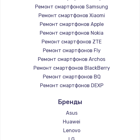
1225 руб.
Ремонт смартфонов Samsung
Заказать
Ремонт смартфонов Xiaomi
Ремонт смартфонов Apple
Замена жесткого диска
Ремонт смартфонов Nokia
1250 руб.
Ремонт смартфонов ZTE
Заказать
Ремонт смартфонов Fly
Ремонт смартфонов Archos
Ремонт цепей питания
Ремонт смартфонов BlackBerry
3000 руб.
Ремонт смартфонов BQ
Заказать
Ремонт смартфонов DEXP
Ремонт смартфонов Digma
Замена видеокарты
Бренды
Ремонт смартфонов Ginzzu
2100 руб.
Ремонт смартфонов Highscreen
Asus
Заказать
Ремонт смартфонов Irbis
Huawei
Ремонт смартфонов Kyocera
Lenovo
Ремонт разъема питания
Ремонт смартфонов LeEco
LG