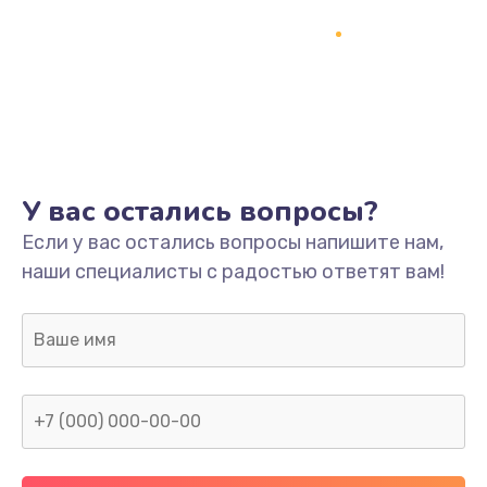
Замена термопасты
995 руб.
Заказать
Замена системы охлаждения
1550 руб.
У вас остались вопросы?
Заказать
Если у вас остались вопросы напишите нам,
наши специалисты с радостью ответят вам!
Замена оперативной памяти
1160 руб.
Заказать
Замена звуковой карты
1600 руб.