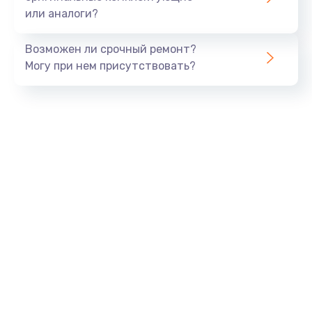
или аналоги?
Замена SSD
990 руб.
Возможен ли срочный ремонт?
Заказать
Могу при нем присутствовать?
Замена северного моста
2600 руб.
Заказать
Замена экрана
1645 руб.
Заказать
Замена шлейфа матрицы
1290 руб.
Заказать