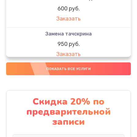
600 руб.
Заказать
Замена тачскрина
950 руб.
Заказать
Замена динамиков
ПОКАЗАТЬ ВСЕ УСЛУГИ
710 руб.
Заказать
Скидка 20% по
Замена стекла
предварительной
990 руб.
записи
Заказать