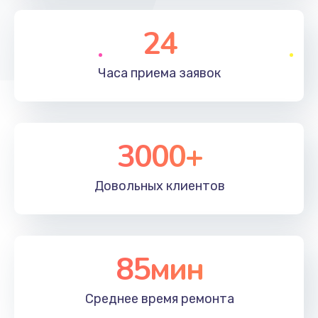
790 руб.
Заказать
24
Замена полифонического динамика
Часа приема
заявок
530 руб.
Заказать
3000+
Замена передней камеры
900 руб.
Довольных
клиентов
Заказать
Замена кнопок громкости
670 руб.
85мин
Заказать
Среднее время
ремонта
Замена голосового динамика