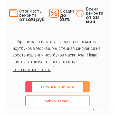
Время
Стоимость
Скидка
ремонта
до
ремонта
от 20
от 520 руб
20%
мин
Добро пожаловать в наш сервис по ремонту
ноутбуков в Москве. Мы специализируемся на
восстановлении ноутбуков марки Aser. Наша
команда включает в себя опытных
профессионалов с обширными знаниями и
многолетним опытом в данной области. Мы
предлагаем быстрый и качественный ремонт с
УЗНАТЬ СТОИМОСТЬ
использованием оригинальных компонентов, а
также гарантируем качество всех
КОНСУЛЬТАЦИЯ
проведенных работ. Наша цель - предоставить
клиентам надежное и профессиональное