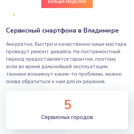
БОЛЬШЕ МОДЕЛЕЙ
Заказать
Замена NFC антенны
Сервисный смартфона в Владимире
650 руб.
Заказать
Аккуратно, быстро и качественно наши мастера
проведут ремонт девайса. На постремонтный
Замена кнопки включения/выключения
период предоставляется гарантия, поэтому
если во время дальнейшей эксплуатации
790 руб.
техники возникнут какие-то проблемы, можно
Заказать
снова обратиться к нам для их решения.
Замена разъёма наушников (гарнитуры)
5
800 руб.
Заказать
Сервисных
городов
Замена разъема SIM