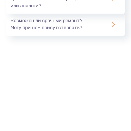
или аналоги?
Замена SSD
990 руб.
Возможен ли срочный ремонт?
Заказать
Могу при нем присутствовать?
Замена северного моста
2600 руб.
Заказать
Замена экрана
1645 руб.
Заказать
Замена шлейфа матрицы
1290 руб.
Заказать