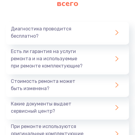
всего
Замена матрицы
640 руб.
Заказать
Диагностика проводится
бесплатно?
Замена разъема
790 руб.
Есть ли гарантия на услуги
Заказать
ремонта и на используемые
при ремонте комплектующие?
Замена шим-контроллера
Стоимость ремонта может
3900 руб.
быть изменена?
Заказать
Какие документы выдает
Замена клавиатуры
сервисный центр?
1490 руб.
При ремонте используются
Заказать
оригинальные комплектующие