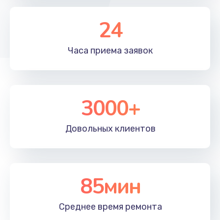
790 руб.
Заказать
24
Замена полифонического динамика
Часа приема
заявок
530 руб.
Заказать
3000+
Замена передней камеры
900 руб.
Довольных
клиентов
Заказать
Замена кнопок громкости
670 руб.
85мин
Заказать
Среднее время
ремонта
Замена голосового динамика