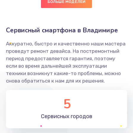
БОЛЬШЕ МОДЕЛЕЙ
Заказать
Замена NFC антенны
Сервисный смартфона в Владимире
650 руб.
Заказать
Аккуратно, быстро и качественно наши мастера
проведут ремонт девайса. На постремонтный
Замена кнопки включения/выключения
период предоставляется гарантия, поэтому
если во время дальнейшей эксплуатации
790 руб.
техники возникнут какие-то проблемы, можно
Заказать
снова обратиться к нам для их решения.
Замена разъёма наушников (гарнитуры)
5
800 руб.
Заказать
Сервисных
городов
Замена разъема SIM