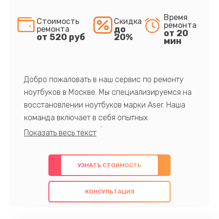
Время
Стоимость
Скидка
ремонта
до
ремонта
от 20
от 520 руб
20%
мин
Добро пожаловать в наш сервис по ремонту
ноутбуков в Москве. Мы специализируемся на
восстановлении ноутбуков марки Aser. Наша
команда включает в себя опытных
профессионалов с обширными знаниями и
многолетним опытом в данной области. Мы
предлагаем быстрый и качественный ремонт с
УЗНАТЬ СТОИМОСТЬ
использованием оригинальных компонентов, а
также гарантируем качество всех
КОНСУЛЬТАЦИЯ
проведенных работ. Наша цель - предоставить
клиентам надежное и профессиональное