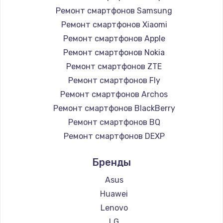
1225 руб.
Ремонт смартфонов Samsung
Заказать
Ремонт смартфонов Xiaomi
Ремонт смартфонов Apple
Замена жесткого диска
Ремонт смартфонов Nokia
1250 руб.
Ремонт смартфонов ZTE
Заказать
Ремонт смартфонов Fly
Ремонт смартфонов Archos
Ремонт цепей питания
Ремонт смартфонов BlackBerry
3000 руб.
Ремонт смартфонов BQ
Заказать
Ремонт смартфонов DEXP
Ремонт смартфонов Digma
Замена видеокарты
Бренды
Ремонт смартфонов Ginzzu
2100 руб.
Ремонт смартфонов Highscreen
Asus
Заказать
Ремонт смартфонов Irbis
Huawei
Ремонт смартфонов Kyocera
Lenovo
Ремонт разъема питания
Ремонт смартфонов LeEco
LG