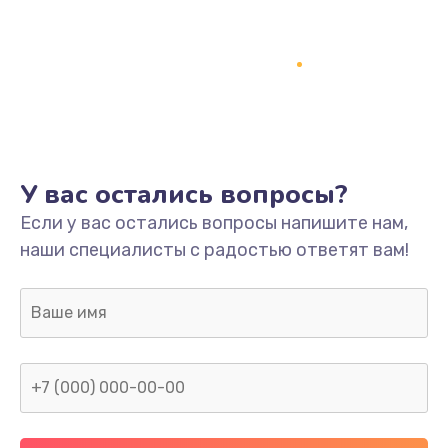
Замена термопасты
995 руб.
Заказать
Замена системы охлаждения
1550 руб.
У вас остались вопросы?
Заказать
Если у вас остались вопросы напишите нам,
наши специалисты с радостью ответят вам!
Замена оперативной памяти
1160 руб.
Заказать
Замена звуковой карты
1600 руб.