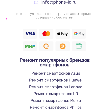
info@phone-iq.ru
Заказать
Все консультации по телефону в нашем сервисе
Настройка Wi-Fi
совершенно бесплатны
1530 руб.
Заказать
Ремонт петель крышки
990 руб.
Ремонт популярных брендов
Заказать
смартфонов
Ремонт смартфонов Asus
Замена вебкамеры
Ремонт смартфонов Huawei
1740 руб.
Ремонт смартфонов Lenovo
Заказать
Ремонт смартфонов LG
Ремонт смартфонов Meizu
Установка драйверов
Ремонт смартфонов Philips