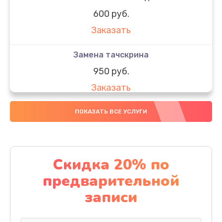
600 руб.
Заказать
Замена тачскрина
950 руб.
Заказать
Замена динамиков
ПОКАЗАТЬ ВСЕ УСЛУГИ
710 руб.
Заказать
Скидка 20% по
Замена стекла
предварительной
990 руб.
записи
Заказать