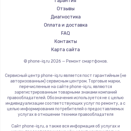
Настройка ОС
Гарантия
Ремонт смартфонов HP
Kyocera
Отзывы
1430 руб.
Ремонт смартфонов Poco
LeEco
Диагностика
Заказать
Ремонт смартфонов HTC
OnePlus
Оплата и доставка
Ремонт смартфонов Blackmagic
teXet
FAQ
Чистка от пыли
Ремонт смартфонов Nothing
Motorola
Контакты
1330 руб.
Ремонт смартфонов iQOO
Prestigio
Карта сайта
Заказать
Vertex
© phone-iq.ru
2026
— Ремонт смартфонов.
Microsoft
Замена южного моста
Sharp
Сервисный центр phone-iq.ru является пост гарантийным (не
2600 руб.
Elephone
авторизованным) сервисным центром. Торговые марки,
перечисленные на сайте phone-iq.ru, являются
Заказать
BlackView
зарегистрированным товарными знаками компаний
Google
правообладателей. Обозначения используется не с целью
Замена материнской платы
индивидуализации соответствующих услуг по ремонту, а с
Vertu
целью информирования потребителей о предоставляемых
1690 руб.
Tp-Link
услугах в отношении техники правообладателя
Заказать
Hisense
Сайт phone-iq.ru, а также вся информация об услугах и
Nubia