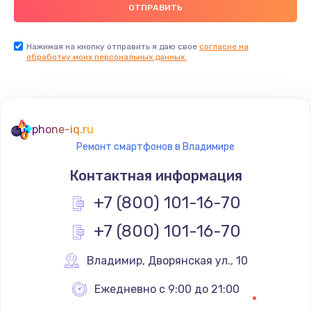
Заказать
Замена USB порта
Нажимая на кнопку отправить я даю свое
согласие на
обработку моих персональных данных.
1560 руб.
Заказать
Замена разъёмов (HDMI, DVI, Дисплей порта)
phone-iq.ru
1800 руб.
Ремонт смартфонов в Владимире
Заказать
Контактная информация
Замена тачпада
+7 (800) 101-16-70
1660 руб.
+7 (800) 101-16-70
Заказать
Владимир
,
 Дворянская ул., 10
Замена контроллера питания
Ежедневно с 9:00 до 21:00
1490 руб.