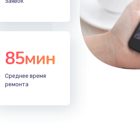
заявок
40 мин
1 год
30 мин
2 года
20 мин
2 года
85мин
60 мин
1 год
Среднее время
60 мин
2 года
ремонта
60 мин
1 год
60 мин
1 год
40 мин
1 год