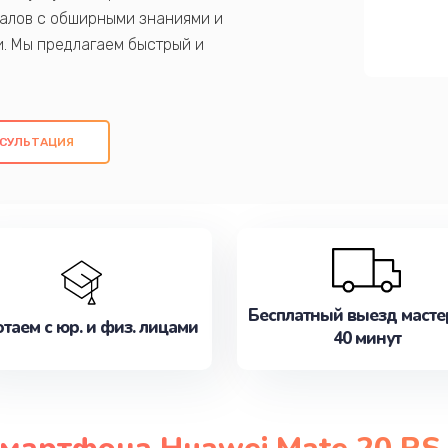
алов с обширными знаниями и
и. Мы предлагаем быстрый и
ем оригинальных компонентов, а также
ых работ. Наша цель - предоставить
ое обслуживание, удовлетворяя их
СУЛЬТАЦИЯ
медлите записаться на ремонт уже
Бесплатный выезд масте
таем с юр. и физ. лицами
40 минут