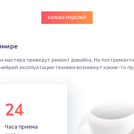
50 мин
3 года
БОЛЬШЕ МОДЕЛЕЙ
20 мин
2 года
ика
30 мин
3 года
имире
60 мин
2 года
ши мастера проведут ремонт девайса. На постремонт
ьнейшей эксплуатации техники возникнут какие-то пр
60 мин
2 года
50 мин
2 года
24
30 мин
2 года
20 мин
1 год
Часа приема