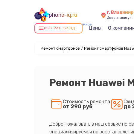
г. Владимир
phone-iq.ru
Дворянская ул.,
Ремонт смартфонов в Владимире
Цены
О компани
ВЫБЕРИТЕ БРЕНД
Ремонт смартфонов
/
Ремонт смартфонов Huaw
Ремонт Huawei M
Стоимость ремонта
Ски
от 290 руб
до 
Добро пожаловать в наш сервис по ре
специализируемся на восстановлении