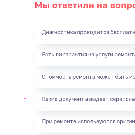
Мы ответили на вопр
Замена оперативной памяти
Замена звуковой карты
Диагностика проводится бесплат
Замена USB порта
Есть ли гарантия на услуги ремон
Замена разъёмов (HDMI, DVI, Ди
порта)
Стоимость ремонта может быть и
Замена SSD
Какие документы выдает сервисны
Замена клавиатуры
Ремонт цепей питания
При ремонте используются оригин