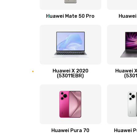
Замена вибромотора
Huawei Mate 50 Pro
Huawei
Замена голосового динамика
Замена основной камеры
Замена NFC антенны
Huawei X 2020
Huawei X
Замена элемента
(53011EBR)
(530
Замена разъёма наушников (гар
Замена разъема зарядки (питани
Замена сканера отпечатка
Huawei Pura 70
Huawei P