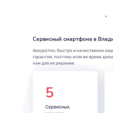
Сбор/Разбор
Замена разъема SIM
Замена полифонического динам
Сервисный смартфона в Влад
Замена передней камеры
Аккуратно, быстро и качественно на
гарантия, поэтому если во время дал
Замена микросхемы
нам для их решения.
Замена кнопок громкости
5
Защита гидрогелевой пленкой
Замена вебкамеры
Сервисных