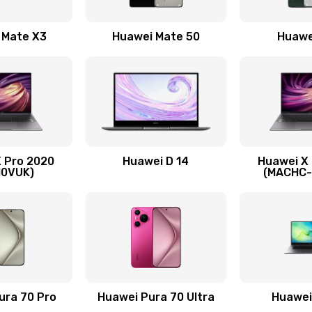
60 мин
2 года
 Mate X3
Huawei Mate 50
Huawe
40 мин
3 года
60 мин
1 год
60 мин
2 года
 Pro 2020
Huawei D 14
Huawei X
50 мин
3 года
10VUK)
(MACHC
нитуры)
20 мин
1 год
я)
30 мин
3 года
40 мин
2 года
ura 70 Pro
Huawei Pura 70 Ultra
Huawei