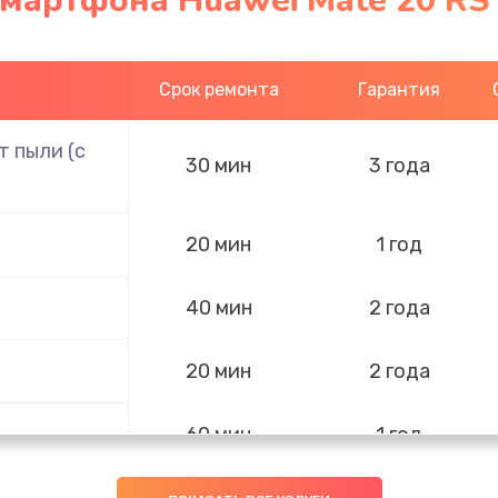
смартфона Huawei Mate 20 RS
Срок ремонта
Гарантия
 пыли (с
30 мин
3 года
20 мин
1 год
40 мин
2 года
20 мин
2 года
60 мин
1 год
60 мин
2 года