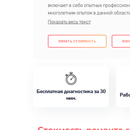
включает в себя опытных профессион
многолетним опытом в данной област
качественный ремонт с использовани
гарантируем качество всех проведенн
клиентам надежное и профессиональн
УЗНАТЬ СТОИМОСТЬ
КОН
потребности наилучшим образом. Не 
сейчас!
Бесплатная диагностика за 30
Рабо
мин.