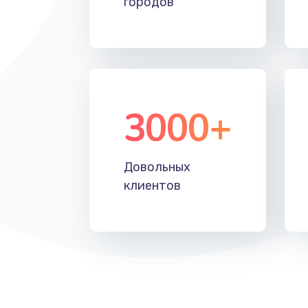
городов
Установка драйверов
Замена жесткого диска
Восстановление данных
3000+
Замена северного моста
Довольных
Замена шлейфа матрицы
клиентов
Замена термопасты
Замена системы охлаждения
Замена процессора