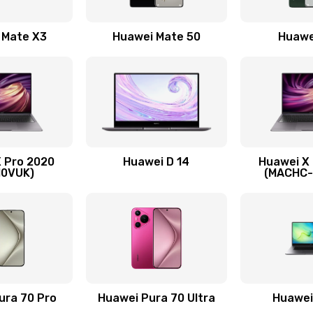
30 мин
2 года
 Mate X3
Huawei Mate 50
Huawe
40 мин
1 год
20 мин
3 года
40 мин
1 год
 Pro 2020
Huawei D 14
Huawei X
30 мин
3 года
10VUK)
(MACHC
нитуры)
60 мин
2 года
я)
60 мин
3 года
40 мин
1 год
ura 70 Pro
Huawei Pura 70 Ultra
Huawei