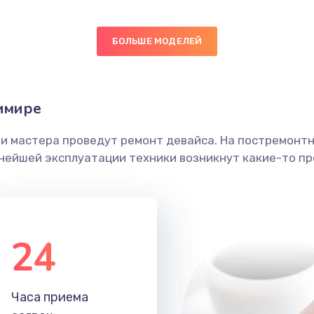
20 мин
3 года
БОЛЬШЕ МОДЕЛЕЙ
50 мин
2 года
ика
30 мин
3 года
имире
30 мин
1 год
ши мастера проведут ремонт девайса. На постремонт
ьнейшей эксплуатации техники возникнут какие-то пр
60 мин
2 года
30 мин
1 год
24
50 мин
1 год
20 мин
1 год
Часа приема