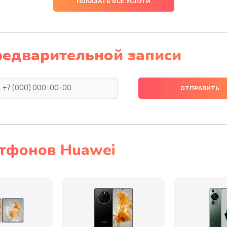
ПОКАЗАТЬ ВСЕ УСЛУГИ
50 мин
1 год
редварительной записи
20 мин
2 года
30 мин
2 года
50 мин
1 год
40 мин
3 года
тфонов Huawei
60 мин
3 года
40 мин
2 года