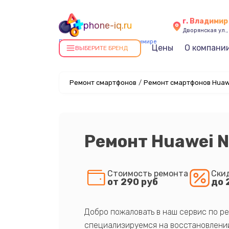
г. Владимир
phone-iq.ru
Дворянская ул.,
Ремонт смартфонов в Владимире
Цены
О компани
ВЫБЕРИТЕ БРЕНД
Ремонт смартфонов
/
Ремонт смартфонов Huaw
Ремонт Huawei N
Стоимость ремонта
Ски
от 290 руб
до 
Добро пожаловать в наш сервис по ре
специализируемся на восстановлении