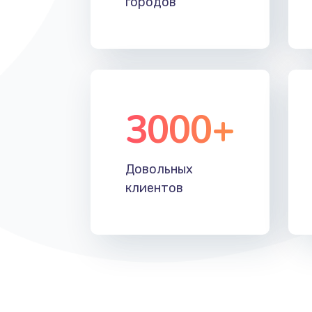
городов
Установка драйверов
Замена жесткого диска
Восстановление данных
3000+
Замена северного моста
Довольных
Замена шлейфа матрицы
клиентов
Замена термопасты
Замена системы охлаждения
Замена процессора