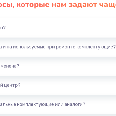
осы, которые нам задают чащ
20 мин
1 год
50 мин
3 года
но?
20 мин
1 год
та и на используемые при ремонте комплектующие?
сплей
50 мин
3 года
зменена?
50 мин
2 года
й центр?
20 мин
2 года
30 мин
3 года
альные комплектующие или аналоги?