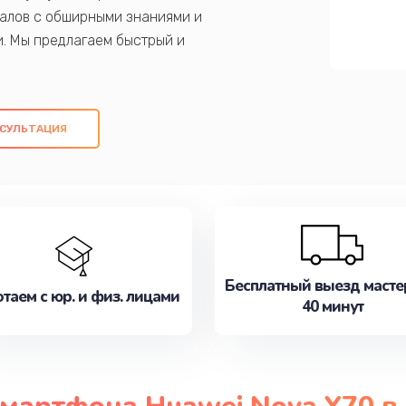
алов с обширными знаниями и
и. Мы предлагаем быстрый и
ем оригинальных компонентов, а также
ых работ. Наша цель - предоставить
ое обслуживание, удовлетворяя их
СУЛЬТАЦИЯ
медлите записаться на ремонт уже
Бесплатный выезд масте
таем с юр. и физ. лицами
40 минут