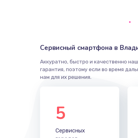
Сбор/Разбор
Замена разъема SIM
Замена полифонического динам
Сервисный смартфона в Влад
Замена передней камеры
Аккуратно, быстро и качественно на
гарантия, поэтому если во время дал
Замена микросхемы
нам для их решения.
Замена кнопок громкости
5
Защита гидрогелевой пленкой
Замена вебкамеры
Сервисных