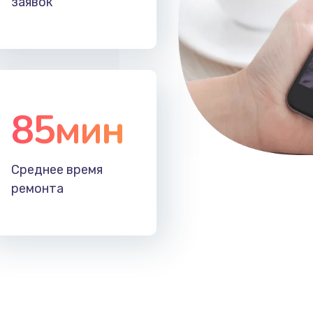
заявок
40 мин
2 года
40 мин
2 года
60 мин
1 год
85мин
50 мин
2 года
Среднее время
20 мин
2 года
ремонта
60 мин
1 год
20 мин
1 год
30 мин
3 года