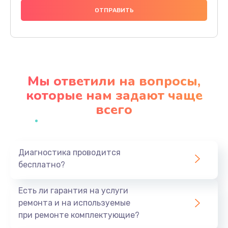
Замена аккумулятора
620 руб.
Заказать
Замена экрана
Мы ответили на вопросы,
940 руб.
которые нам задают чаще
Заказать
всего
Замена микрофона
1500 руб.
Заказать
Диагностика проводится
бесплатно?
Замена кнопки включения
Есть ли гарантия на услуги
490 руб.
ремонта и на используемые
Заказать
при ремонте комплектующие?