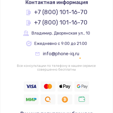
Контактная информация
290 руб.
+7 (800) 101-16-70
Заказать
+7 (800) 101-16-70
Замена полифонического динамика
Владимир
,
 Дворянская ул., 10
390 руб.
Заказать
Ежедневно с 9:00 до 21:00
info@phone-iq.ru
Замена передней камеры
490 руб.
Все консультации по телефону в нашем сервисе
совершенно бесплатны
Заказать
Замена микросхемы
690 руб.
Заказать
Замена кнопок громкости