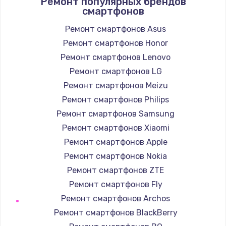
Ремонт популярных брендов
смартфонов
490 руб.
Заказать
Ремонт смартфонов Asus
Ремонт смартфонов Honor
Защита гидрогелевой пленкой
Ремонт смартфонов Lenovo
1290 руб.
Ремонт смартфонов LG
Заказать
Ремонт смартфонов Meizu
Ремонт смартфонов Philips
Замена вебкамеры
Ремонт смартфонов Samsung
1495 руб.
Ремонт смартфонов Xiaomi
Заказать
Ремонт смартфонов Apple
Ремонт смартфонов Nokia
Установка драйверов
Ремонт смартфонов ZTE
1000 руб.
Ремонт смартфонов Fly
Заказать
Ремонт смартфонов Archos
Ремонт смартфонов BlackBerry
Замена жесткого диска