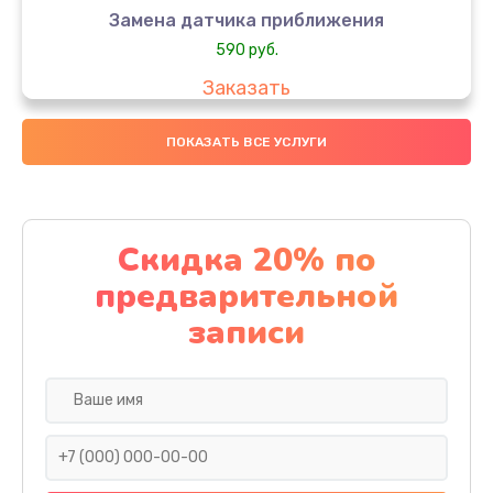
Замена датчика приближения
590 руб.
Заказать
Замена стекла
ПОКАЗАТЬ ВСЕ УСЛУГИ
890 руб.
Заказать
Скидка 20% по
Обновление ПО
предварительной
890 руб.
записи
Заказать
Замена задней крышки
290 руб.
Заказать