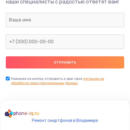
Замена разъёма наушников (гарнитуры)
наши специалисты с радостью ответят вам!
490 руб.
Заказать
Замена разъема зарядки (питания)
490 руб.
Заказать
Замена сканера отпечатка
490 руб.
Нажимая на кнопку отправить я даю свое
согласие на
Заказать
обработку моих персональных данных.
Сбор/Разбор
1490 руб.
phone-iq.ru
Заказать
Ремонт смартфонов в Владимире
Замена разъема SIM