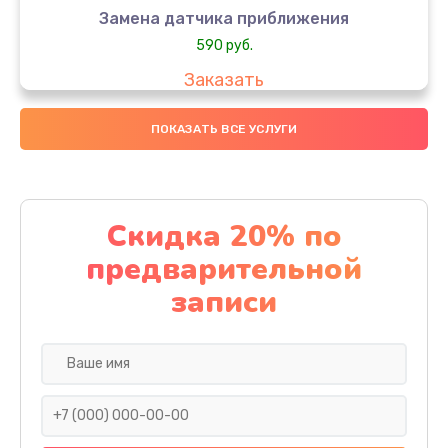
Замена датчика приближения
590 руб.
Заказать
Замена стекла
ПОКАЗАТЬ ВСЕ УСЛУГИ
890 руб.
Заказать
Скидка 20% по
Обновление ПО
предварительной
890 руб.
записи
Заказать
Замена задней крышки
290 руб.
Заказать