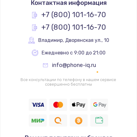
Контактная информация
290 руб.
+7 (800) 101-16-70
Заказать
+7 (800) 101-16-70
Замена полифонического динамика
Владимир
,
 Дворянская ул., 10
390 руб.
Заказать
Ежедневно с 9:00 до 21:00
info@phone-iq.ru
Замена передней камеры
490 руб.
Все консультации по телефону в нашем сервисе
совершенно бесплатны
Заказать
Замена микросхемы
690 руб.
Заказать
Замена кнопок громкости