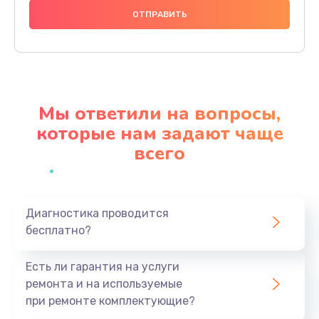
Замена аккумулятора
620 руб.
Заказать
Замена экрана
Мы ответили на вопросы,
940 руб.
которые нам задают чаще
Заказать
всего
Замена микрофона
1500 руб.
Заказать
Диагностика проводится
бесплатно?
Замена кнопки включения
Есть ли гарантия на услуги
490 руб.
ремонта и на используемые
Заказать
при ремонте комплектующие?