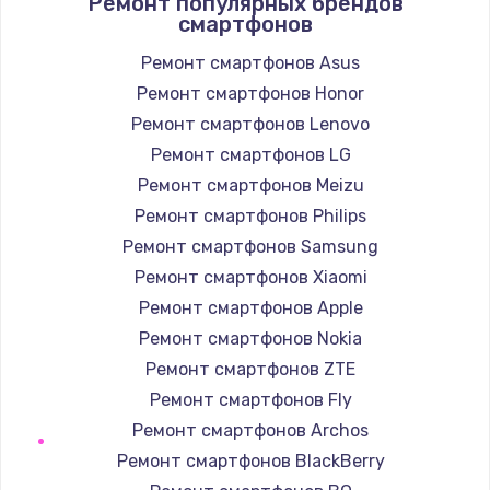
Ремонт популярных брендов
смартфонов
490 руб.
Заказать
Ремонт смартфонов Asus
Ремонт смартфонов Honor
Защита гидрогелевой пленкой
Ремонт смартфонов Lenovo
1290 руб.
Ремонт смартфонов LG
Заказать
Ремонт смартфонов Meizu
Ремонт смартфонов Philips
Замена вебкамеры
Ремонт смартфонов Samsung
1495 руб.
Ремонт смартфонов Xiaomi
Заказать
Ремонт смартфонов Apple
Ремонт смартфонов Nokia
Установка драйверов
Ремонт смартфонов ZTE
1000 руб.
Ремонт смартфонов Fly
Заказать
Ремонт смартфонов Archos
Ремонт смартфонов BlackBerry
Замена жесткого диска