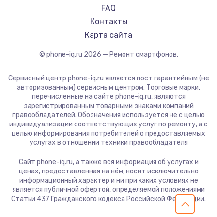
Ремонт смартфонов HTC
OnePlus
FAQ
Ремонт смартфонов Blackmagic
teXet
Контакты
Ремонт смартфонов Nothing
Motorola
Карта сайта
Prestigio
© phone-iq.ru
2026
— Ремонт смартфонов.
Vertex
Microsoft
Сервисный центр phone-iq.ru является пост гарантийным (не
Sharp
авторизованным) сервисным центром. Торговые марки,
перечисленные на сайте phone-iq.ru, являются
Elephone
зарегистрированным товарными знаками компаний
BlackView
правообладателей. Обозначения используется не с целью
индивидуализации соответствующих услуг по ремонту, а с
Google
целью информирования потребителей о предоставляемых
Vertu
услугах в отношении техники правообладателя
Tp-Link
Сайт phone-iq.ru, а также вся информация об услугах и
Hisense
ценах, предоставленная на нём, носит исключительно
информационный характер и ни при каких условиях не
Nubia
является публичной офертой, определяемой положениями
Land Rover
Статьи 437 Гражданского кодекса Российской Федерации.
Acer