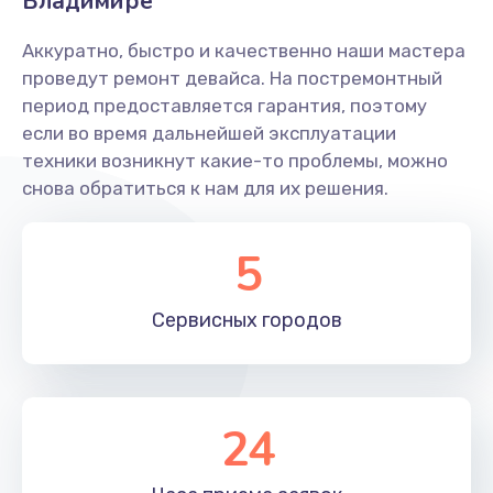
Владимире
450 руб.
Заказать
Аккуратно, быстро и качественно наши мастера
проведут ремонт девайса. На постремонтный
Ремонт цепи питания
период предоставляется гарантия, поэтому
если во время дальнейшей эксплуатации
2200 руб.
техники возникнут какие-то проблемы, можно
Заказать
снова обратиться к нам для их решения.
Замена камеры
5
550 руб.
Заказать
Сервисных
городов
24